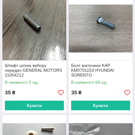
Штифт штока вибору
Болт маточини KAP
передач GENERAL MOTORS
KM0701153 HYUNDAI
11054212
SORENTO
CHEVROLET/DAEWOO
В наявності 5 од.
В наявності 68 од.
35
35
₴
₴
Купити
Купити