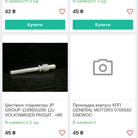
В наявності 6 од.
В наявності 3 од.
42
45
₴
₴
Купити
Купити
Шестірня спідометра JP
Прокладка корпусу КПП
GROUP 1199650200 12z
GENERAL MOTORS 0706565
VOLKSWAGEN PASSAT ->88
DAEWOO
В наявності 5 од.
В наявності
45
45
₴
₴