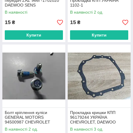
передач ZAZ 966Г-1702020
Прокладка КПП УКРАЇНА
DAEWOO SENS
1102-1
В наявності
В наявності 2 од.
15
15
₴
₴
Купити
Купити
Болт кріплення куліси
Прокладка кришки КПП
GENERAL MOTORS
96179244 УКРАЇНА
94500987 CHEVROLET
CHEVROLET, DAEWOO
LACETTI, DAEWOO LANOS
В наявності 2 од.
В наявності 3 од.