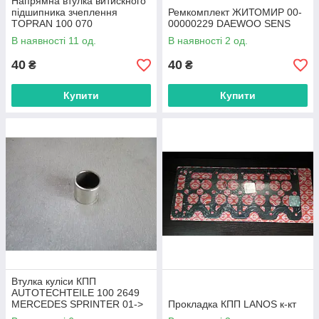
Напрямна втулка витискного
підшипника зчеплення
Ремкомплект ЖИТОМИР 00-
TOPRAN 100 070
00000229 DAEWOO SENS
VOLKSWAGEN GOLF 1.6D
В наявності 11 од.
В наявності 2 од.
83->
40
40
₴
₴
Купити
Купити
Втулка куліси КПП
AUTOTECHTEILE 100 2649
MERCEDES SPRINTER 01->
Прокладка КПП LANOS к-кт