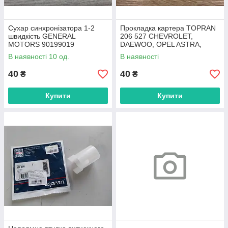
Сухар синхронізатора 1-2
Прокладка картера TOPRAN
швидкість GENERAL
206 527 CHEVROLET,
MOTORS 90199019
DAEWOO, OPEL ASTRA,
DAEWOO
VECTRA 1.8-2.4
В наявності 10 од.
В наявності
40
40
₴
₴
Купити
Купити