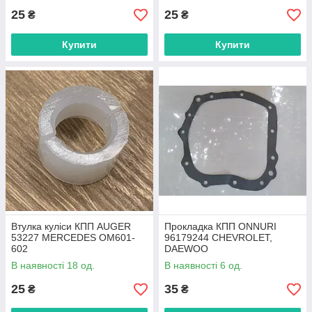
25
25
₴
₴
Купити
Купити
Втулка куліси КПП AUGER
Прокладка КПП ONNURI
53227 MERCEDES OM601-
96179244 CHEVROLET,
602
DAEWOO
В наявності 18 од.
В наявності 6 од.
25
35
₴
₴