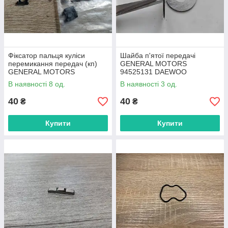
Фіксатор пальця куліси
Шайба п'ятої передачі
перемикання передач (кп)
GENERAL MOTORS
GENERAL MOTORS
94525131 DAEWOO
94530002
В наявності 8 од.
В наявності 3 од.
40
40
₴
₴
Купити
Купити