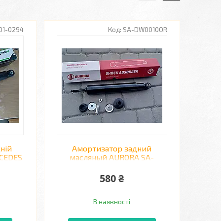
01-0294
SA-DW0010OR
ній
Амортизатор задний
RCEDES
масляный AURORA SA-
DW0010OR DAEWOO LANOS,
SENS, NEXIA
580 ₴
В наявності