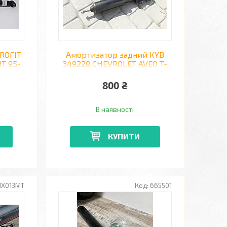
ROFIT
Амортизатор задний KYB
T 95-
349228 CHEVROLET AVEO T-
300
800 ₴
В наявності
КУПИТИ
HX013MT
665501