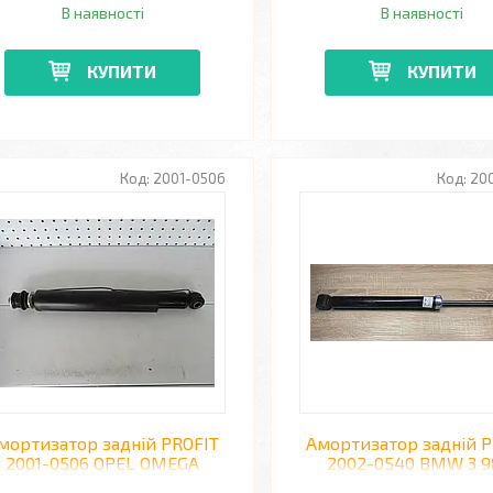
В наявності
В наявності
КУПИТИ
КУПИТИ
2001-0506
20
мортизатор задній PROFIT
Амортизатор задній P
2001-0506 OPEL OMEGA
2002-0540 BMW 3 9
A,CARAVAN 86-94