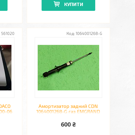
КУПИТИ
561020
1064001268-G
 DACO
Амортизатор задний CDN
00-06
1064001268-G газ EMGRAND
EC7, LIFAN 620, BYD F3
600 ₴