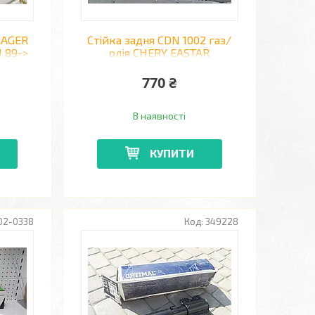
KAGER
Стійка задня CDN 1002 газ/
I 89->
олія CHERY EASTAR
770 ₴
В наявності
КУПИТИ
02-0338
349228