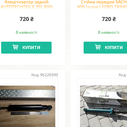
Амортизатор задній
Стійка передня SACH
AUTOTECHTEILE 351 3010
909 (олив.) FORD TRANS
VOLKSWAGEN CADDY 04 ->
>
720 ₴
720 ₴
В наявності
В наявності
КУПИТИ
КУПИТИ
96226990