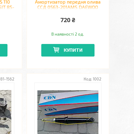
S 110
Амортизатор передня олива
IT 85-
ССД 0563-201AMS DAEWOO
LANOS
720 ₴
В наявності 2 од.
КУПИТИ
81-1562
1002