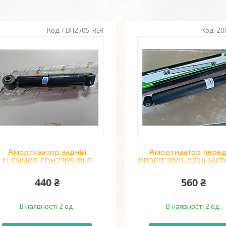
FDH2705-RLR
20
Амортизатор задній
Амортизатор перед
FLENNOR FDH2705-RLR
PROFIT 2001-0294 ME
олива
BUS
440 ₴
560 ₴
В наявності 2 од.
В наявності 2 од.