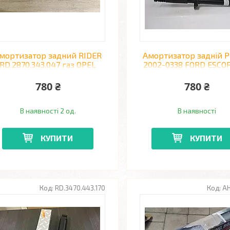
мортизатор задний RIDER
Амортизатор задній P
RD.2870.343.047 газ OPEL
2002-0338 FORD ESCOR
KADETT, DAEWOO NEXIA
00
780 ₴
780 ₴
В наявності 2 од.
В наявності
КУПИТИ
КУПИТИ
RD.3470.443.170
A