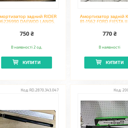
мортизатор задний RIDER
Амортизатор задній 
96226990 DAEWOO LANOS,
81-1562 FORD FIESTA II
SENS, NEXIA
газовий
750 ₴
770 ₴
В наявності 2 од.
В наявності
КУПИТИ
КУПИТИ
RD.2870.343.047
20