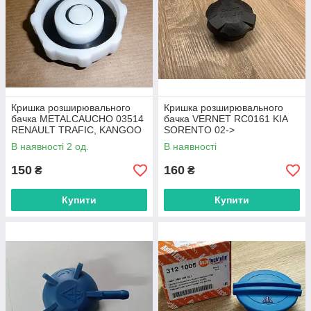
Кришка розширювального
Кришка розширювального
бачка METALCAUCHO 03514
бачка VERNET RC0161 KIA
RENAULT TRAFIC, KANGOO
SORENTO 02->
98->
В наявності 2 од.
В наявності
150
160
₴
₴
Купити
Купити