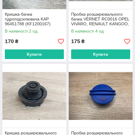
Кришка-бачка
Пробка розширювального
гідропідсилювача KAP
бачка VERNET RC0016 OPEL
96451788 (KF1200167)
VIVARO, RENAULT KANGOO,
CHEVROLET
DACIA LOGAN
В наявності 2 од.
В наявності 4 од.
170
175
₴
₴
Купити
Купити
Кришка розширювального
Пробка розширювального