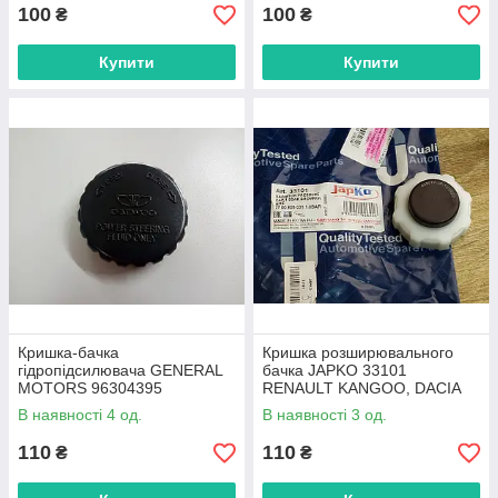
100
100
₴
₴
Купити
Купити
Кришка-бачка
Кришка розширювального
гідропідсилювача GENERAL
бачка JAPKO 33101
MOTORS 96304395
RENAULT KANGOO, DACIA
DAEWOO LANOS
LOGAN
В наявності 4 од.
В наявності 3 од.
110
110
₴
₴