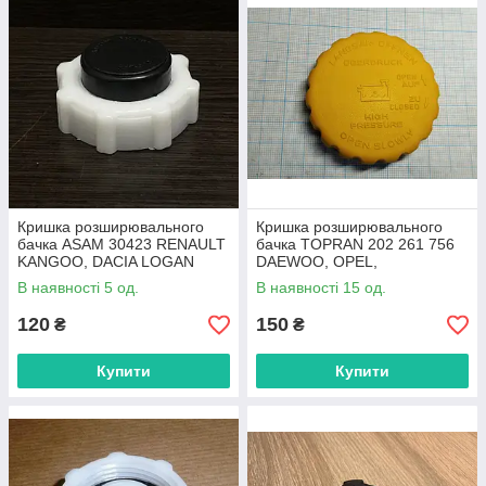
Кришка розширювального
Кришка розширювального
бачка ASAM 30423 RENAULT
бачка TOPRAN 202 261 756
KANGOO, DACIA LOGAN
DAEWOO, OPEL,
CHEVROLET
В наявності 5 од.
В наявності 15 од.
120
150
₴
₴
Купити
Купити