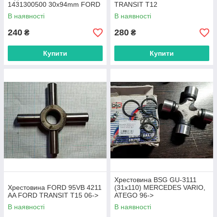
1431300500 30x94mm FORD
TRANSIT T12
TRANSIT V184 00 -> 30 mm
В наявності
В наявності
30x90
240
280
₴
₴
Купити
Купити
Хрестовина BSG GU-3111
Хрестовина FORD 95VB 4211
(31х110) MERCEDES VARIO,
AA FORD TRANSIT T15 06->
ATEGO 96->
В наявності
В наявності