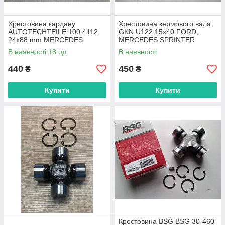
Хрестовина кардану
Хрестовина кермового вала
AUTOTECHTEILE 100 4112
GKN U122 15x40 FORD,
24х88 mm MERCEDES
MERCEDES SPRINTER
SPRINTER 06->,
В наявності 18 од.
В наявності
VOLKSWAGEN CRAFTER
440
450
₴
₴
Купити
Купити
Крестовина BSG BSG 30-460-