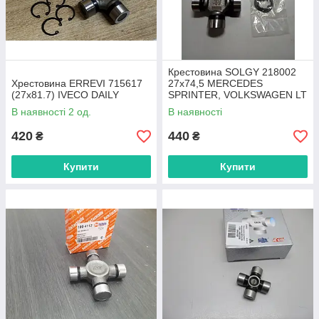
Крестовина SOLGY 218002
Хрестовина ERREVI 715617
27х74,5 MERCEDES
(27x81.7) IVECO DAILY
SPRINTER, VOLKSWAGEN LT
96->
В наявності 2 од.
В наявності
420
440
₴
₴
Купити
Купити