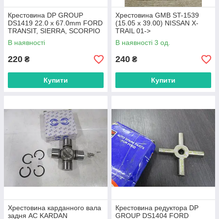
Крестовина DP GROUP
Хрестовина GMB ST-1539
DS1419 22.0 x 67.0mm FORD
(15.05 x 39.00) NISSAN X-
TRANSIT, SIERRA, SCORPIO
TRAIL 01->
86-91
В наявності
В наявності 3 од.
220
240
₴
₴
Купити
Купити
Хрестовина карданного вала
Крестовина редуктора DP
задня AC KARDAN
GROUP DS1404 FORD