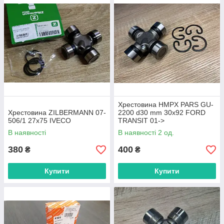
Хрестовина HMPX PARS GU-
Хрестовина ZILBERMANN 07-
2200 d30 mm 30x92 FORD
506/1 27х75 IVECO
TRANSIT 01->
В наявності
В наявності 2 од.
380
400
₴
₴
Купити
Купити