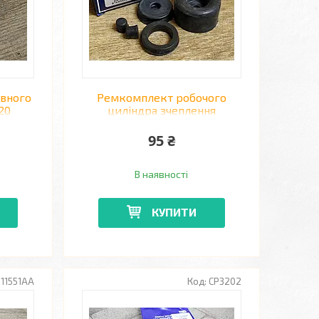
івного
Ремкомплект робочого
20
циліндра зчеплення
->
AUTOFREN D3325 RENAULT
TRAFIC
95 ₴
В наявності
КУПИТИ
311551AA
CP3202