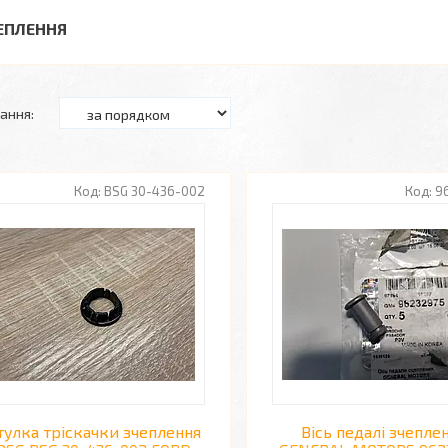
ЕПЛЕННЯ
BSG 30-436-002
9
тулка тріскачки зчеплення
Вісь педалі зчепле