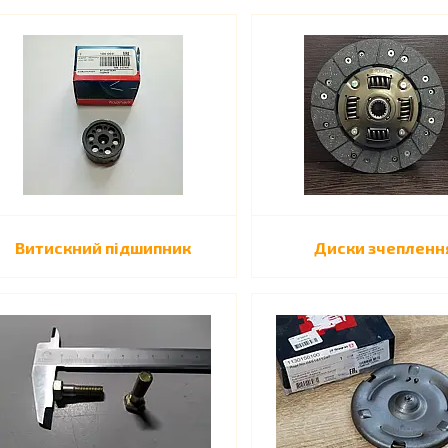
Витискний підшипник
Диски зчепленн