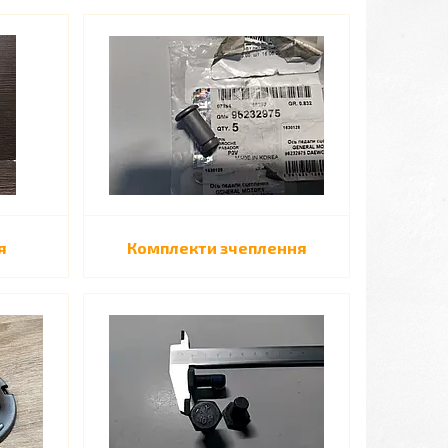
я
Комплекти зчеплення