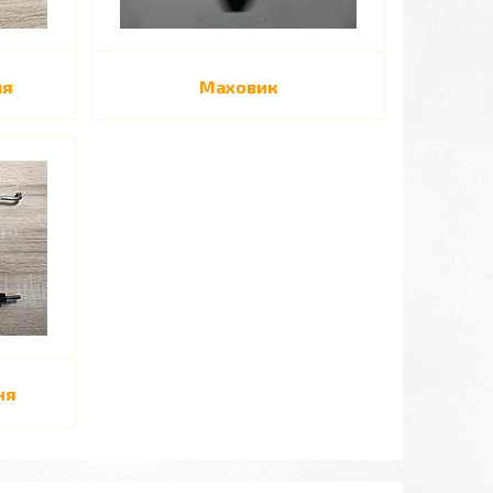
ня
Маховик
ня