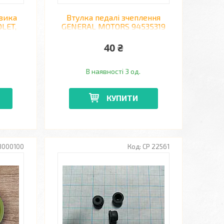
вика
Втулка педалі зчеплення
OLET,
GENERAL MOTORS 94535319
DAEWOO LANOS, SENS,
CHEVROLET AVEO
40 ₴
В наявності 3 од.
КУПИТИ
3000100
CP 22561