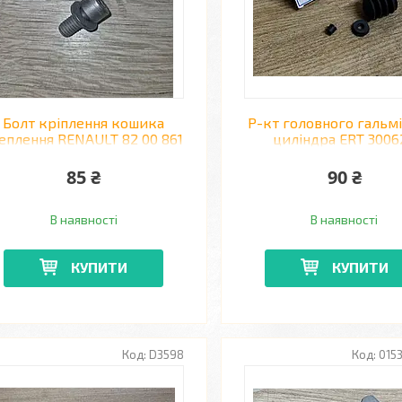
Болт кріплення кошика
Р-кт головного гальм
еплення RENAULT 82 00 861
циліндра ERT 3006
553 RENAULT TRAFIC
HYUNDAI GETZ 02
85 ₴
90 ₴
В наявності
В наявності
КУПИТИ
КУПИТИ
D3598
015