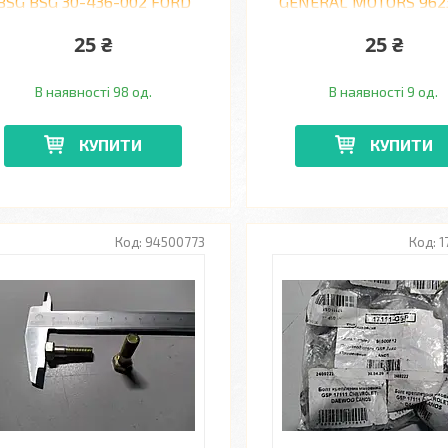
BSG BSG 30-436-002 FORD
GENERAL MOTORS 962
TRANSIT
DAEWOO LANOS
25 ₴
25 ₴
В наявності 98 од.
В наявності 9 од.
КУПИТИ
КУПИТИ
94500773
1