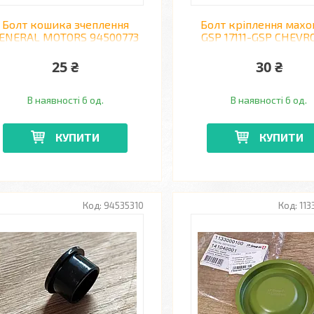
Болт кошика зчеплення
Болт кріплення махо
ENERAL MOTORS 94500773
GSP 17111-GSP CHEVR
CHEVROLET, DAEWOO
DAEWOO LANOS
25 ₴
30 ₴
В наявності 6 од.
В наявності 6 од.
КУПИТИ
КУПИТИ
94535310
113