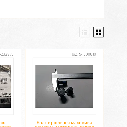
6232975
94500810
ння
Болт кріплення маховика