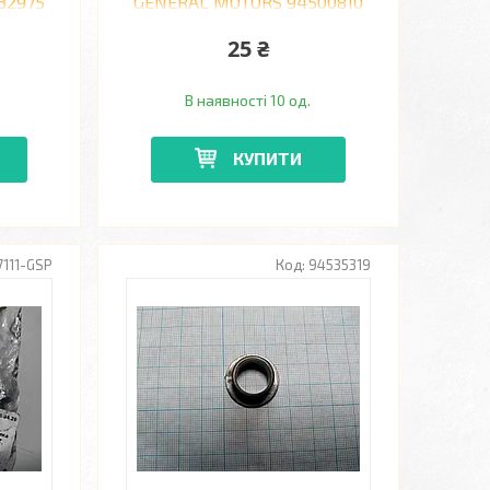
32975
GENERAL MOTORS 94500810
CHEVROLET, DAEWOO 1.5
25 ₴
В наявності 10 од.
КУПИТИ
7111-GSP
94535319