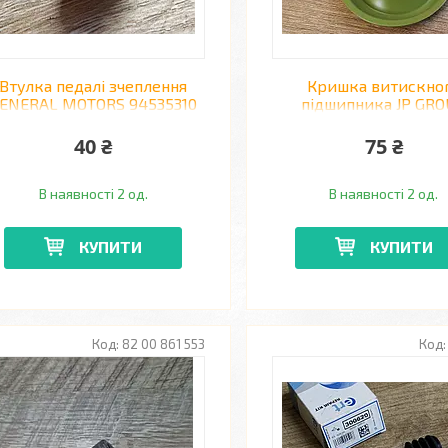
Втулка педалі зчеплення
Кришка витискно
ENERAL MOTORS 94535310
підшипника JP GR
DAEWOO LANOS, SENS
1133000100 (5ступ.
VOLKSWAGEN GOLF 
40 ₴
75 ₴
В наявності 2 од.
В наявності 2 од.
КУПИТИ
КУПИТИ
82 00 861 553