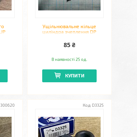
го
Ущільнювальне кільце
OUP
циліндра зчеплення DP
)
GROUP CP 22561 FORD
->99
TRANSIT 2.2-2.3 06->
85 ₴
В наявності 25 од.
КУПИТИ
300620
D3325