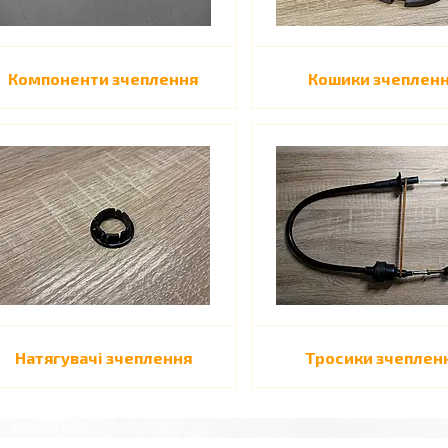
Компоненти зчеплення
Кошики зчеплен
Натягувачі зчеплення
Тросики зчеплен