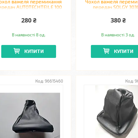
охол важеля перемикання
Чохол важеля переми
ередач AUTOTECHTEILE 100
передач SOLGY 303
2601 MERCEDES SPRINTER
MERCEDES SPRINTER CD
CDI ->06
>
280 ₴
380 ₴
В наявності 8 од.
В наявності 3 од.
КУПИТИ
КУПИТИ
96615460
9