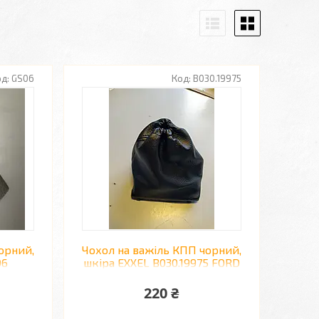
GS06
B030.19975
орний,
Чохол на важіль КПП чорний,
06
шкіра EXXEL B030.19975 FORD
->
FOCUS II
220 ₴