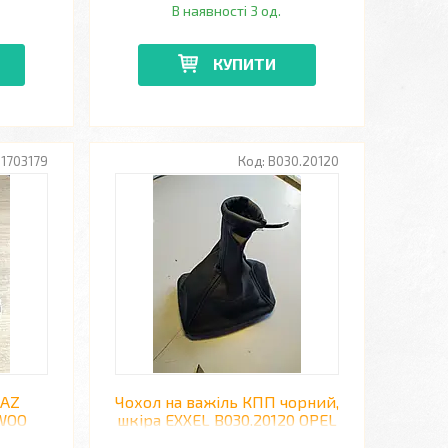
В наявності 3 од.
КУПИТИ
1703179
B030.20120
ZAZ
Чохол на важіль КПП чорний,
EWOO
шкіра EXXEL B030.20120 OPEL
VECTRA B 96->