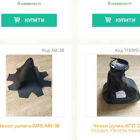
В наявності
В наявності
КУПИТИ
КУПИТИ
AM-38
TF69Y0-
Чехол рычага AMB AM-38
Чохол ручки КПП 
TF69Y0-1703179 DA