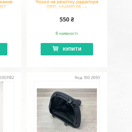
кання
Чохол на решітку радіатора
017
OPEL VIVARO 06 ->
I 00 -
550 ₴
В наявності
КУПИТИ
6303182
100 2693