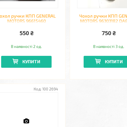
охол ручки КПП GENERAL
Чохол ручки КПП GE
MOTORS 96615460
MOTORS 96303182 D
CHEVROLET LACETTI
LANOS, SENS
550 ₴
750 ₴
В наявності 2 од.
В наявності 3 од.
КУПИТИ
КУПИТИ
100 2694