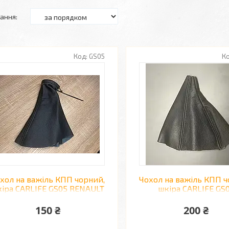
GS05
хол на важіль КПП чорний,
Чохол на важіль КПП ч
іра CARLIFE GS05 RENAULT
шкіра CARLIFE GS
TRAFIC
MERCEDES VITO 03 
150 ₴
200 ₴