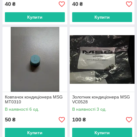
40
40
₴
₴
Купити
Купити
Ковпачок кондиціонера MSG
Золотник кондиціонера MSG
MT0310
VC0528
В наявності 6 од.
В наявності 3 од.
50
100
₴
₴
Купити
Купити