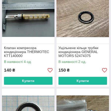
Клапан компресора
Ущільнене кільце трубки
кондиціонера THERMOTEC
кондиціонера GENERAL
KTT140000
MOTORS 52474375
CHEVROLET
В наявності 4 од.
В наявності 2 од.
140
150
₴
₴
Купити
Купити