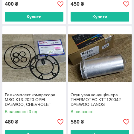
400
450
₴
₴
Купити
Купити
Ремкомплект компресора
Осушувач кондиціонера
MSG K13-2020 OPEL,
THERMOTEC KTT120042
DAEWOO, CHEVROLET
DAEWOO LANOS
В наявності 3 од.
В наявності
480
580
₴
₴