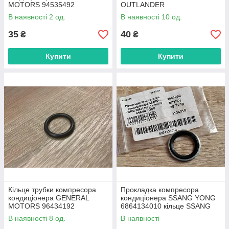
MOTORS 94535492
OUTLANDER
CHEVROLET AVEO
В наявності 2 од.
В наявності 10 од.
T100,250.255
35
40
₴
₴
Купити
Купити
Кільце трубки компресора
Прокладка компресора
кондиціонера GENERAL
кондиціонера SSANG YONG
MOTORS 96434192
6864134010 кільце SSANG
CHEVROLET AVEO
YONG
В наявності 8 од.
В наявності