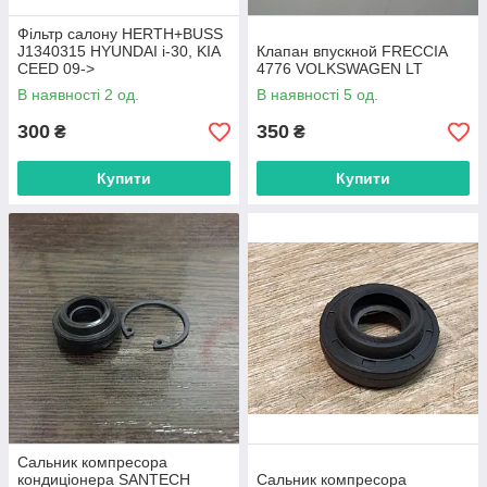
Фільтр салону HERTH+BUSS
J1340315 HYUNDAI i-30, KIA
Клапан впускной FRECCIA
CEED 09->
4776 VOLKSWAGEN LT
В наявності 2 од.
В наявності 5 од.
300
350
₴
₴
Купити
Купити
Сальник компресора
кондиціонера SANTECH
Сальник компресора