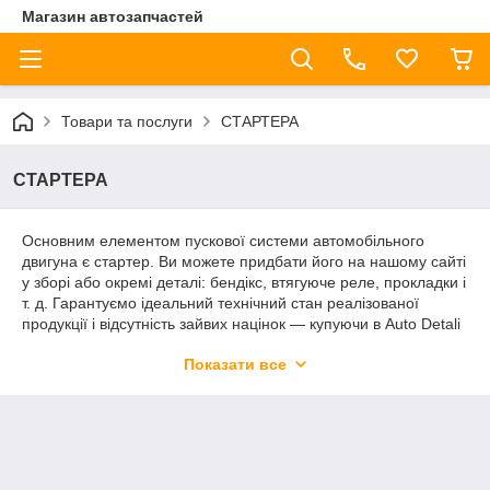
Магазин автозапчастей
Товари та послуги
СТАРТЕРА
СТАРТЕРА
Основним елементом пускової системи автомобільного
двигуна є стартер. Ви можете придбати його на нашому сайті
у зборі або окремі деталі: бендікс, втягуюче реле, прокладки і
т. д. Гарантуємо ідеальний технічний стан реалізованої
продукції і відсутність зайвих націнок — купуючи в Auto Detali
запчастини і комплектуючі, ви вигідно економите на
Показати все
обслуговування свого автомобіля.
Бендиксы, втягуюче реле, компоненти
стартера