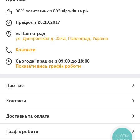
Приобрести стартер в сборе или отдельные его детали
98% позитивних з 893 відгуків за рік
(бендиксы, втягивающие реле и т.д.) легко и просто, если
обратиться в интернет-магазин Auto Detali. Компания
Працює з 20.10.2017
существует более 12 лет на украинском рынке и предлагает
м. Павлоград
своим клиентам широкий выбор автомобильных запчастей и
ул. Днепровская д. 334а, Павлоград, Україна
комплектующих. Мы дорожим своей репутацией и
предлагаем только лучшие товары и первоклассный сервис.
Контакти
Чтобы убедиться в этом, достаточно сделать заказ. Доставка
не займет много времени — 1-3 дня в любую область
Сьогодні працює з 09:00 до 18:00
Украины.
Показати весь графік роботи
Про нас
Контакти
Доставка та оплата
Графік роботи
КНОПКА