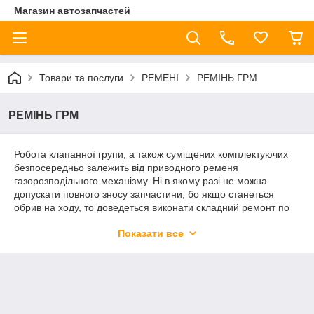
Магазин автозапчастей
Товари та послуги
РЕМЕНІ
РЕМІНЬ ГРМ
РЕМІНЬ ГРМ
Робота клапанної групи, а також суміщених комплектуючих
безпосередньо залежить від приводного ременя
газорозподільного механізму. Ні в якому разі не можна
допускати повного зносу запчастини, бо якщо станеться
обрив на ходу, то доведеться виконати складний ремонт по
відновленню роботи поршнів і шатунів.
Показати все
В каталозі інтернет-магазину представлений великий вибір
автомобільних ременів ГРМ. В наявності моделі з кращими
експлуатаційними якостями. Основу каталогу складає
продукція таких виробників, як CONTITECH, GATES, DAYCO,
BOSCH, AURORA та багатьох інших. Ціновий діапазон
широкий, можна вибрати якісні запчастини на будь-який