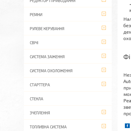
РЕДУКТОР І ПРИВОДАННЯ
РЕМНИ
Нал
без
РУЛЕВЕ КЕРУВАННЯ
дем
ох
СВІЧІ
Фі
СИСТЕМА ЗАЖЕННЯ
СИСТЕМА ОХОЛОЖЕННЯ
Нез
Aut
СТАРТТЕРА
при
мож
СТЕКЛА
Реа
зве
пр
ЗЧЕПЛЕННЯ
ТОПЛИВНА СИСТЕМА