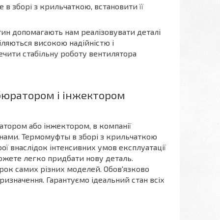
в зборі з крильчаткою, встановити її
ин допомагають нам реалізовувати деталі
діляються високою надійністю і
ечити стабільну роботу вентилятора
бюратором і інжектором
атором або інжектором, в компанії
цінами. Термомуфты в зборі з крильчаткою
ої внаслідок інтенсивних умов експлуатації
можете легко придбати нову деталь.
рок самих різних моделей. Обов'язково
призначення. Гарантуємо ідеальний стан всіх