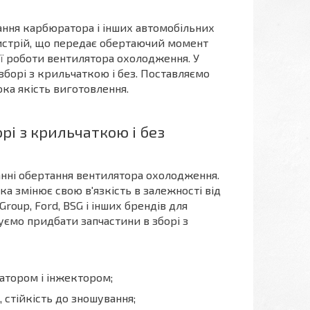
ння карбюратора і інших автомобільних
ристрій, що передає обертаючий момент
ої роботи вентилятора охолодження. У
зборі з крильчаткою і без. Поставляємо
ока якість виготовлення.
і з крильчаткою і без
анні обертання вентилятора охолодження.
а змінює свою в'язкість в залежності від
roup, Ford, BSG і інших брендів для
ємо придбати запчастини в зборі з
атором і інжектором;
 стійкість до зношування;