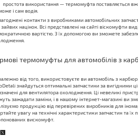
простота використання — термомуфта поставляється вже 
може і сам водія.
агоджені контакти з виробниками автомобільних запчаст
 зайвих націнок. Всі представлені на сайті віскомуфти ви
ократичною вартістю. З їх допомогою ви зможете забезп
олодження.
рмові термомуфты для автомобілів з кар
алежно від того, використовуєте ви автомобіль з карбюр
oDetali знайдуться оптимальні запчастини за вигідними 
значені для вентилятора охолодження. Ці невеликі пристр
уть зажадати заміни, і в нашому інтернет-магазині ви з
лізуємо продукцію від перевірених виробників для інома
ртайте увагу на технічні характеристики запчастин та їх 
опонованих вискомуфт.