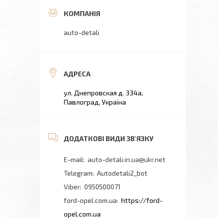
auto-detali
ул. Днепровская д. 334а,
Павлоград, Україна
auto-detali.in.ua@ukr.net
Autodetali2_bot
0950500071
ford-opel.com.ua
https://ford-
opel.com.ua