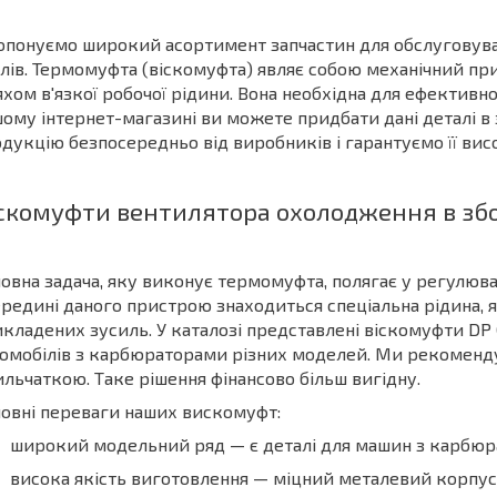
понуємо широкий асортимент запчастин для обслуговува
лів. Термомуфта (віскомуфта) являє собою механічний п
хом в'язкої робочої рідини. Вона необхідна для ефективн
ому інтернет-магазині ви можете придбати дані деталі в 
дукцію безпосередньо від виробників і гарантуємо її вис
скомуфти вентилятора охолодження в збор
овна задача, яку виконує термомуфта, полягає у регулюв
редині даного пристрою знаходиться спеціальна рідина, як
кладених зусиль. У каталозі представлені віскомуфти DP G
омобілів з карбюраторами різних моделей. Ми рекоменду
льчаткою. Таке рішення фінансово більш вигідну.
овні переваги наших вискомуфт:
широкий модельний ряд — є деталі для машин з карбюр
висока якість виготовлення — міцний металевий корпус,