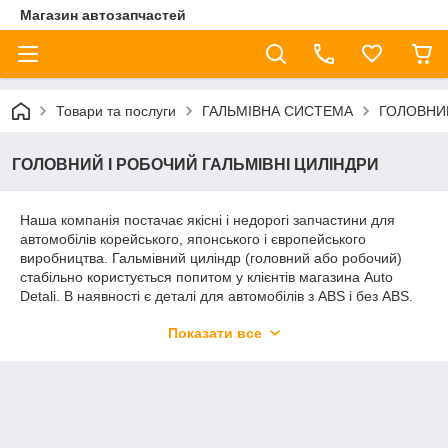
Магазин автозапчастей
Товари та послуги
ГАЛЬМІВНА СИСТЕМА
ГОЛОВНИЙ
ГОЛОВНИЙ І РОБОЧИЙ ГАЛЬМІВНІ ЦИЛІНДРИ
Наша компанія постачає якісні і недорогі запчастини для
автомобілів корейського, японського і європейського
виробництва. Гальмівний циліндр (головний або робочий)
стабільно користується попитом у клієнтів магазина Auto
Detali. В наявності є деталі для автомобілів з ABS і без ABS.
Передні і задні циліндри піддаються інтенсивному
Показати все
зношуванню в ході експлуатації машини і потребують заміни
в разі появи пошкоджень і деформації. З нашою допомогою
ви зможете виконати ремонт максимально якісно і без зайвих
витрат.
Задні і передні гальмівні циліндри з