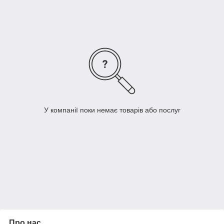
ABS і без ABS
У сучасних автомобілях використовуються два типи
гальмівних циліндрів: головний і робочі. Призначення
першого:
перетворення механічного зусилля від педалі зміна
рівня тиску рідини;
збереження ефективності гальм у разі протікання,
порушень герметичності і т. д.;
У компанії поки немає товарів або послуг
забезпечення більш комфортного керування
автомобілем.
Передні і задні циліндри використовуються на машинах з ABS
і без ABS. У нашому інтернет-магазині ви зможете придбати
комплектуючі для автомобілів різних конфігурацій.
Недорогі головні і робочі циліндри
гальмівної системи
Про нас