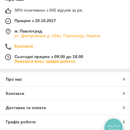
необхідним. Реалізуємо сайлентблоки передніх і задніх
важелів, підрамника, балок і т. д. Наша продукція недорого
98% позитивних з 895 відгуків за рік
коштує, завдяки прямим поставкам від перевірених
виробників автодеталей. Вона буде корисна власникам
Працює з 20.10.2017
транспортних засобів марки Opel, так і професійним
майстрам з ремонту. Сайлентблоки в хорошому стані —
м. Павлоград
основа керованого поведінки автомобіля на дорозі та
ул. Днепровская д. 334а, Павлоград, Україна
безпеки водія і пасажирів.
Контакти
Сьогодні працює з 09:00 до 18:00
Показати весь графік роботи
Про нас
Контакти
Доставка та оплата
Графік роботи
КНОПКА