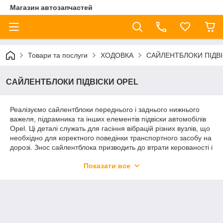
Магазин автозапчастей
Товари та послуги
ХОДОВКА
САЙЛЕНТБЛОКИ ПІДВІ
САЙЛЕНТБЛОКИ ПІДВІСКИ OPEL
Реалізуємо сайлентблоки переднього і заднього нижнього
важеля, підрамника та інших елементів підвіски автомобілів
Opel. Ці деталі служать для гасіння вібрацій різних вузлів, що
необхідно для коректного поведінки транспортного засобу на
дорозі. Знос сайлентблока призводить до втрати керованості і
може загрожувати ризиком аварії. Своєчасна заміна даної
Показати все
запчастини дозволить вам зберегти своє авто в робочому
стані і продовжити термін його експлуатації.
Деталі переднього і заднього нижнього
важеля, підрамника