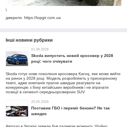
\
джерело: https://topgir.com.ua
Інші новини рубрики
01.06.2026
Skoda випустить новий кросовер у 2028
році: чого очікувати
Skoda готує нове покоління кросовера Karoq, яке може вийти
на ринок у 2028 році. Модель розробляють у прискореному
темпі, адже компанія прагне швидше реагувати на
конкуренцію з боку китайських виробників і не втрачати
позиції в сегменті середньорозмірних SUV.
25.05.2026
Поставив ГБО і переміг бензин? Не так
швидко
Автогаз в Україні завжди був паливом моменту. Щойно