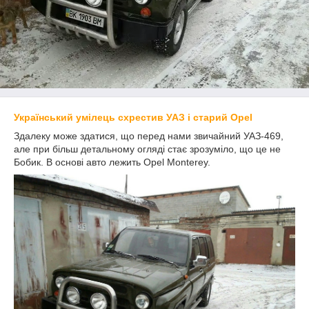
Український умілець схрестив УАЗ і старий Opel
Здалеку може здатися, що перед нами звичайний УАЗ-469,
але при більш детальному огляді стає зрозуміло, що це не
Бобик. В основі авто лежить Opel Monterey.