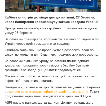
Кабінет міністрів до кінця дня до п'ятниці, 27 березня,
через поширення коронавірусу закриє кордони України.
Про це заявив прем'єр-міністр Денис Шмигаль на засіданні
уряду 25 березня.
За словами прем'єр єра, коронавірус активно поширився по
Україні через потік громадян з-за кордону.
Шмигаль заявивши, що пропонується розробити план по
закриттю кордонів для будь-яких пасажирських перевезень.
За словами очільника уряду, за останні тижню єдиним
джерелом попадання коронавірусу в Україну був потік
громадян з-за кордону і цей потік продовжується.
"Це посилює і збільшує кількість людей, заражених на цю
інфекцію", - зазначив Шмигаль.
Нагадаємо, Кабінет міністрів України на засіданні 25 березня
розширив режим надзвичайної ситуації на всю країну.
Також
продовжили карантинні заходи по всій країні на 30 днів.
ASPI писало раніше, що за даними Центру громадського