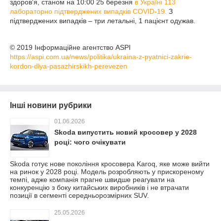
здоров'я, станом на 10:00 25 березня
в Україні 113
лабораторно підтверджених випадків COVID-19.
З
підтверджених випадків – три летальні, 1 пацієнт одужав.
© 2019 Інформаційне агентство ASPI
https://aspi.com.ua/news/politika/ukraina-z-pyatnici-zakrie-
kordon-dlya-pasazhirskikh-perevezen
Інші новини рубрики
01.06.2026
Skoda випустить новий кросовер у 2028
році: чого очікувати
Skoda готує нове покоління кросовера Karoq, яке може вийти
на ринок у 2028 році. Модель розробляють у прискореному
темпі, адже компанія прагне швидше реагувати на
конкуренцію з боку китайських виробників і не втрачати
позиції в сегменті середньорозмірних SUV.
25.05.2026