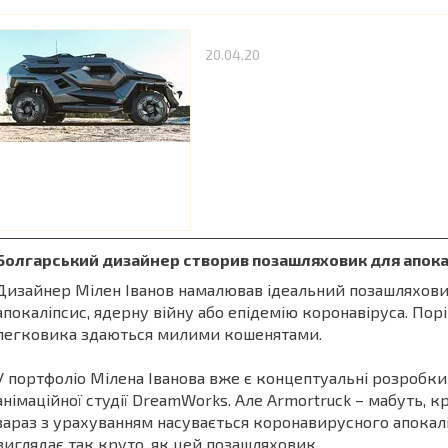
20.04.20
Болгарський дизайнер створив позашляховик для апока
Дизайнер Мілен Іванов намалював ідеальний позашляхов
апокаліпсис, ядерну війну або епідемію коронавіруса. Порі
легковика здаються милими кошенятами.
У портфоліо Мілена Іванова вже є концептуальні розробки д
анімаційної студії DreamWorks. Але Armortruck – мабуть, 
зараз з урахуванням насувається коронавирусного апокалі
виглядає так круто, як цей позашляховик.