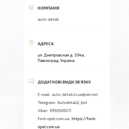
auto-detali
ул. Днепровская д. 334а,
Павлоград, Україна
auto-detali.in.ua@ukr.net
Autodetali2_bot
0950500071
ford-opel.com.ua
https://ford-
opel.com.ua