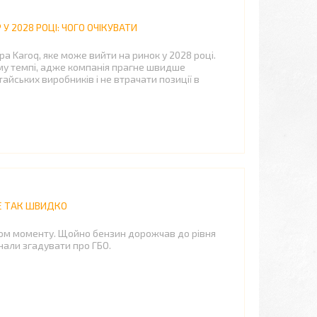
У 2028 РОЦІ: ЧОГО ОЧІКУВАТИ
а Karoq, яке може вийти на ринок у 2028 році.
у темпі, адже компанія прагне швидше
айських виробників і не втрачати позиції в
НЕ ТАК ШВИДКО
вом моменту. Щойно бензин дорожчав до рівня
инали згадувати про ГБО.