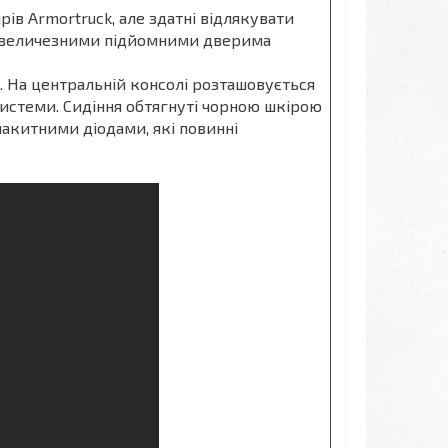
ів Armortruck, але здатні відлякувати
й величезними підйомними дверима
. На центральній консолі розташовується
стеми. Сидіння обтягнуті чорною шкірою
акитними діодами, які повинні