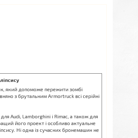
ліпсису
ик, який допоможе пережити зомбі
вняно з брутальним Armortruck всі серійні
ля Audi, Lamborghini і Rimac, а також для
кращий його проект і особливо актуальне
псису. Ні одна із сучасних бронемашин не