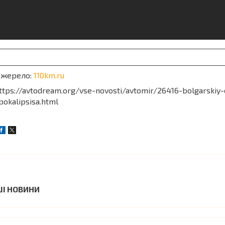
жерело:
110km.ru
ttps://avtodream.org/vse-novosti/avtomir/26416-bolgarskiy
pokalipsisa.html
ШІ НОВИНИ