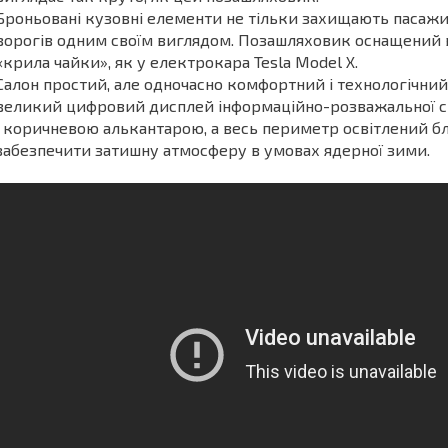
Броньовані кузовні елементи не тільки захищають пасажир
ворогів одним своїм виглядом. Позашляховик оснащени
«крила чайки», як у електрокара Tesla Model X.
Салон простий, але одночасно комфортний і технологічний
великий цифровий дисплей інформаційно-розважальної си
і коричневою алькантарою, а весь периметр освітлений бл
забезпечити затишну атмосферу в умовах ядерної зими.