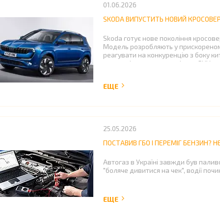
01.06.2026
SKODA ВИПУСТИТЬ НОВИЙ КРОСОВЕР 
Skoda готує нове покоління кросовер
Модель розробляють у прискореном
реагувати на конкуренцію з боку кит
сегменті середньорозмірних SUV.
25.05.2026
ПОСТАВИВ ГБО І ПЕРЕМІГ БЕНЗИН? 
Автогаз в Україні завжди був пали
"боляче дивитися на чек", водії поч