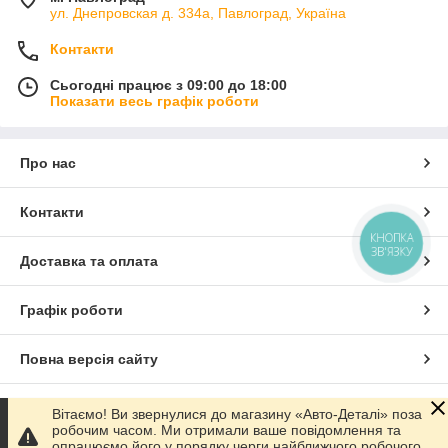
ул. Днепровская д. 334а, Павлоград, Україна
Контакти
Сьогодні працює з 09:00 до 18:00
Показати весь графік роботи
Про нас
Контакти
КНОПКА
ЗВ'ЯЗКУ
Доставка та оплата
Графік роботи
Повна версія сайту
Сайт створено на маркетплейсі
Prom.ua
Вітаємо! Ви звернулися до магазину «Авто-Деталі» поза
робочим часом. Ми отримали ваше повідомлення та
опрацюємо його у порядку черги найближчого робочого