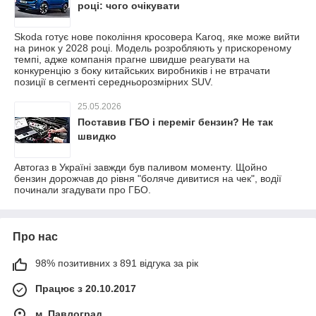
році: чого очікувати
Skoda готує нове покоління кросовера Karoq, яке може вийти
на ринок у 2028 році. Модель розробляють у прискореному
темпі, адже компанія прагне швидше реагувати на
конкуренцію з боку китайських виробників і не втрачати
позиції в сегменті середньорозмірних SUV.
25.05.2026
Поставив ГБО і переміг бензин? Не так
швидко
Автогаз в Україні завжди був паливом моменту. Щойно
бензин дорожчав до рівня "боляче дивитися на чек", водії
починали згадувати про ГБО.
Про нас
98% позитивних з 891 відгука за рік
Працює з 20.10.2017
м. Павлоград