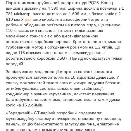
Паркетник сконструйований на архітектурі PQ25. Kamiq
вийшов в довжину на 4 390 мм, ширина досягла позначки в 1
781 міліметр, висота дотягла до 1 606 мм, з базою коліс в 2
610 мм У
рух
авто виробляти атмосферний агрегат з
робочим об'єднання роз'ємом на півтора літра, що генерує
110 кінських сил спільно з п'ятьма ятидіапазонною
механічною трансмісією або шестидіапазонною
автоматичною коробкою передач. Крім того, авто отримало
турбованний мотор з об'єднання роз'ємом на 1,2 літрів, що
видає 116 кінських сил в тандемі з семшвидкіснною
роботизованою коробкою DSG7. Привід покладається тільки
передній.
За підсумками модернізації стартова варіація іномарки
пропонується автолюбителям на 10 відсотком дешевше. У
списку можливостей такого авто є: чотири подушки безпеки,
антиблокувальна система гальм, опція стабілізації,
кондиціонер з ручним керуванням, асистент паркування,
багатофункціональне кермо, стереосистема, а також диски
коліс на 16 дюймів.
«Зарядженій» GT-варіації розробникі подарували:
мультимедійну систему з тачскріном, електронну приладову
панель, опцію безконтактного запуску двигуна, електричне
стоянкове гальмо, кліматичну установку, люк з