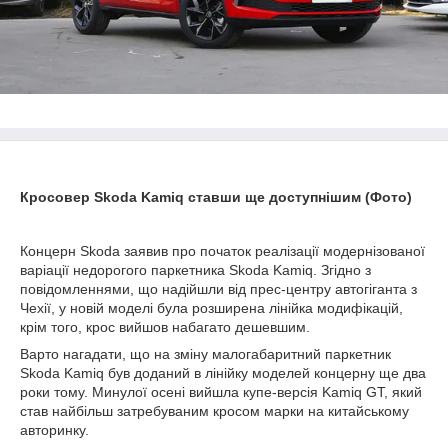
Кросовер Skoda Kamiq ставши ще доступнішим (Фото)
Концерн Skoda заявив про початок реалізації модернізованої
варіації недорогого паркетника Skoda Kamiq. Згідно з
повідомленнями, що надійшли від прес-центру автогіганта з
Чехії, у новій моделі була розширена лінійка модифікацій,
крім того, крос вийшов набагато дешевшим.
Варто нагадати, що на зміну малогабаритний паркетник
Skoda Kamiq був доданий в лінійку моделей концерну ще два
роки тому. Минулої осені вийшла купе-версія Kamiq GT, який
став найбільш затребуваним кросом марки на китайському
авторинку.