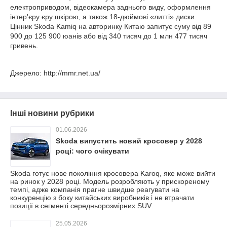
електроприводом, відеокамера заднього виду, оформлення
інтер'єру єру шкірою, а також 18-дюймові «литті» диски.
Цінник Skoda Kamiq на авторинку Китаю запитує суму від 89
900 до 125 900 юанів або від 340 тисяч до 1 млн 477 тисяч
гривень.
Джерело: http://mmr.net.ua/
Інші новини рубрики
01.06.2026
Skoda випустить новий кросовер у 2028
році: чого очікувати
Skoda готує нове покоління кросовера Karoq, яке може вийти
на ринок у 2028 році. Модель розробляють у прискореному
темпі, адже компанія прагне швидше реагувати на
конкуренцію з боку китайських виробників і не втрачати
позиції в сегменті середньорозмірних SUV.
25.05.2026