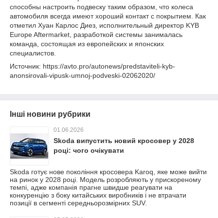
способны настроить подвеску таким образом, что колеса
автомобиля всегда имеют хороший контакт с покрытием. Как
отметил Хуан Карлос Диез, исполнительный директор KYB
Europe Aftermarket, разработкой системы занималась
команда, состоящая из европейских и японских
специалистов.
Источник: https://avto.pro/autonews/predstaviteli-kyb-
anonsirovali-vipusk-umnoj-podveski-02062020/
Інші новини рубрики
01.06.2026
Skoda випустить новий кросовер у 2028
році: чого очікувати
Skoda готує нове покоління кросовера Karoq, яке може вийти
на ринок у 2028 році. Модель розробляють у прискореному
темпі, адже компанія прагне швидше реагувати на
конкуренцію з боку китайських виробників і не втрачати
позиції в сегменті середньорозмірних SUV.