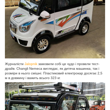
Журналісти
Jalopnik
замовили собі це чудо і провели тест-
драйв. Changli Nemeca виглядає, як дитяча машинка, так і
розміри в нього смішні. Пластиковий електрокар досягає 2,5
м в довжину і важить всього 323 кг.