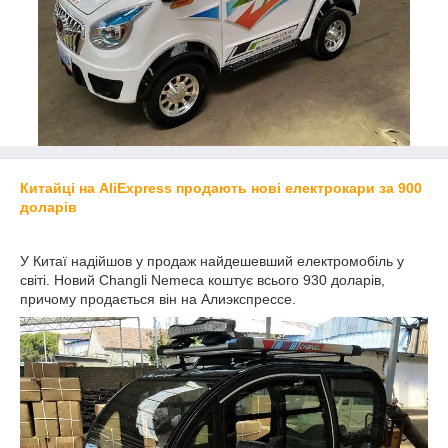
Китайці на AliExpress продають нові електрокари за 900
доларів
У Китаї надійшов у продаж найдешевший електромобіль у
світі. Новий Changli Nemeca коштує всього 930 доларів,
причому продається він на Алиэкспрессе.