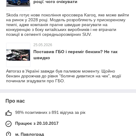
році: чого очікувати
Skoda готує нове покоління кросовера Karoq, яке може вийти
на ринок у 2028 році. Модель розробляють у прискореному
темпі, адже компанія прагне швидше реагувати на
конкуренцію з боку китайських виробників і не втрачати
позиції в сегменті середньорозмірних SUV.
25.05.2026
Поставив ГБО і переміг бензин? Не так
швидко
Автогаз в Україні завжди був паливом моменту. Щойно
бензин дорожчав до рівня "боляче дивитися на чек", водії
починали згадувати про ГБО.
Про нас
98% позитивних з 891 відгука за рік
Працює з 20.10.2017
м. Павлоград