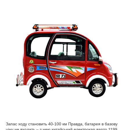
Запас ходу становить 40-100 км Правда, батарея в базову
ціну не входить – з нею китайський електрокар варто 1199