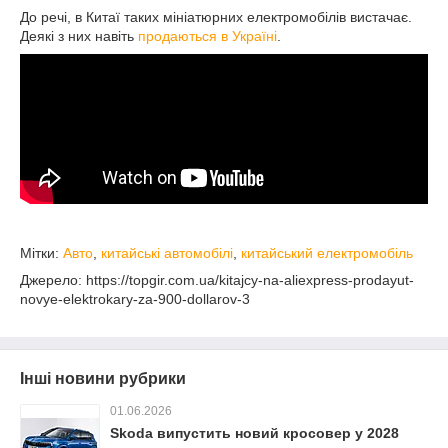
До речі, в Китаї таких мініатюрних електромобілів вистачає.
Деякі з них навіть
продаються в Україні
.
Мітки:
Авто
,
китайські автомобілі
,
китайський електромобіль
Джерело: https://topgir.com.ua/kitajcy-na-aliexpress-prodayut-
novye-elektrokary-za-900-dollarov-3
Інші новини рубрики
01.06.2026
Skoda випустить новий кросовер у 2028