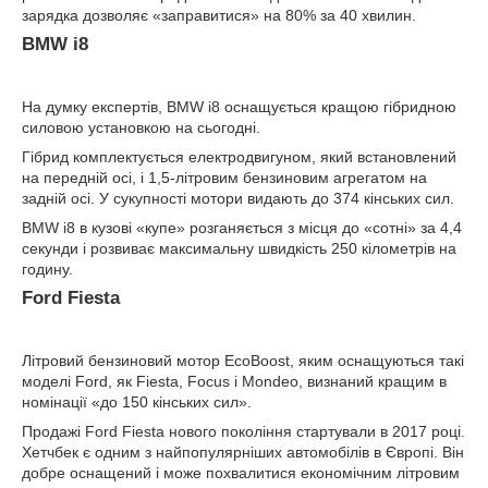
зарядка дозволяє «заправитися» на 80% за 40 хвилин.
BMW i8
На думку експертів, BMW i8 оснащується кращою гібридною
силовою установкою на сьогодні.
Гібрид комплектується електродвигуном, який встановлений
на передній осі, і 1,5-літровим бензиновим агрегатом на
задній осі. У сукупності мотори видають до 374 кінських сил.
BMW i8 в кузові «купе» розганяється з місця до «сотні» за 4,4
секунди і розвиває максимальну швидкість 250 кілометрів на
годину.
Ford Fiesta
Літровий бензиновий мотор EcoBoost, яким оснащуються такі
моделі Ford, як Fiesta, Focus і Mondeo, визнаний кращим в
номінації «до 150 кінських сил».
Продажі Ford Fiesta нового покоління стартували в 2017 році.
Хетчбек є одним з найпопулярніших автомобілів в Європі. Він
добре оснащений і може похвалитися економічним літровим