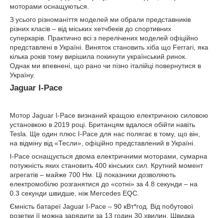
моторами оснащуються.
З усього різноманіття моделей ми обрали представників
різних класів – від міських хетчбеків до спортивних
суперкарів. Практично всі з перелічених моделей офіційно
представлені в Україні. Виняток становить хіба що Ferrari, яка
кілька років тому вирішила покинути український ринок.
Однак ми впевнені, що рано чи пізно італійці повернутися в
Україну.
Jaguar I-Pace
Мотор Jaguar I-Pace визнаний кращою електричною силовою
установкою в 2019 році. Британцям вдалося обійти навіть
Tesla. Ще один плюс I-Pace для нас полягає в тому, що він,
на відміну від «Тесли», офіційно представлений в Україні.
I-Pace оснащується двома електричними моторами, сумарна
потужність яких становить 400 кінських сил. Крутний момент
агрегатів – майже 700 Нм. Ці показники дозволяють
електромобілю розганятися до «сотні» за 4.8 секунди – на
0.3 секунди швидше, ніж Mercedes EQC.
Ємність батареї Jaguar I-Pace – 90 кВт*год. Від побутової
розетки її можна зарядити за 13 годин 30 хвилин. Швидка