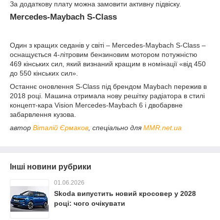
За додаткову плату можна замовити активну підвіску.
Mercedes-Maybach S-Class
Один з кращих седанів у світі – Mercedes-Maybach S-Class –
оснащується 4-літровим бензиновим мотором потужністю
469 кінських сил, який визнаний кращим в номінації «від 450
до 550 кінських сил».
Останнє оновлення S-Class під брендом Maybach пережив в
2018 році. Машина отримала нову решітку радіатора в стилі
концепт-кара Vision Mercedes-Maybach 6 і двобарвне
забарвлення кузова.
автор
Віталій Єрмаков
, спеціально для
MMR.net.ua
Інші новини рубрики
01.06.2026
Skoda випустить новий кросовер у 2028
році: чого очікувати