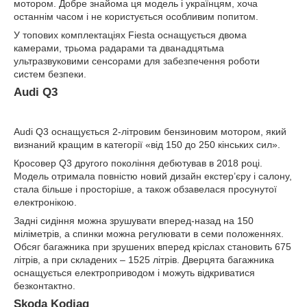
мотором. Добре знайома ця модель і українцям, хоча
останнім часом і не користується особливим попитом.
У топових комплектаціях Fiesta оснащується двома
камерами, трьома радарами та дванадцятьма
ультразвуковими сенсорами для забезпечення роботи
систем безпеки.
Audi Q3
Audi Q3 оснащується 2-літровим бензиновим мотором, який
визнаний кращим в категорії «від 150 до 250 кінських сил».
Кросовер Q3 другого покоління дебютував в 2018 році.
Модель отримала повністю новий дизайн екстер’єру і салону,
стала більше і просторіше, а також обзавелася просунутої
електронікою.
Задні сидіння можна зрушувати вперед-назад на 150
міліметрів, а спинки можна регулювати в семи положеннях.
Обсяг багажника при зрушених вперед кріслах становить 675
літрів, а при складених – 1525 літрів. Дверцята багажника
оснащується електроприводом і можуть відкриватися
безконтактно.
Skoda Kodiaq