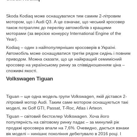
Skoda Kodiaq може оснащуватися тим самим 2-літровим
мотором, що і Audi Q3. А це означає, що чеський кросовер
також потрапляє до переліку автомобілів з кращими
моторами (за версією конкурсу International Engine of the
Year).
Kodiaq – один з найпопулярніших кросоверів в Україні.
Автомобіль може оснащуватися третім рядом сидінь і повним
приводом. Можна сказати, що це найкращий семимісний
кросовер на українському ринку за співвідношенням ціна –
споживчі якості.
Volkswagen Tiguan
Tiguan – ще одна модель групи Volkswagen, якій дістався 2-
літровий мотор Audi. Таким саме мотором оснащуються такі
моделі, як Golf GTI, Passat, T-Roc, Atlas і Arteon.
Tiguan – світовий бестселер Volkswagen. Хоча його
популярність на світовому ринку падає – за минулий рік
продажі кросовера впали на 7,6%. Очевидно, дається взнаки
вік моделі – нинішнє покоління дебютувало в 2016 році. І