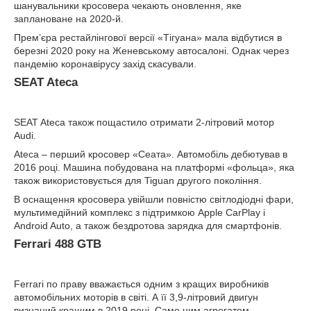
шанувальники кросовера чекають оновлення, яке
заплановане на 2020-й.
Прем’єра рестайлінгової версії «Тігуана» мала відбутися в
березні 2020 року на Женевському автосалоні. Однак через
пандемію коронавірусу захід скасували.
SEAT Ateca
SEAT Ateca також пощастило отримати 2-літровий мотор
Audi.
Ateca – перший кросовер «Сеата». Автомобіль дебютував в
2016 році. Машина побудована на платформі «фольца», яка
також використовується для Tiguan другого покоління.
В оснащення кросовера увійшли повністю світлодіодні фари,
мультимедійний комплекс з підтримкою Apple CarPlay і
Android Auto, а також бездротова зарядка для смартфонів.
Ferrari 488 GTB
Ferrari по праву вважається одним з кращих виробників
автомобільних моторів в світі. А її 3,9-літровий двигун
визнаний кращим в 2019 році. Саме цим агрегатом