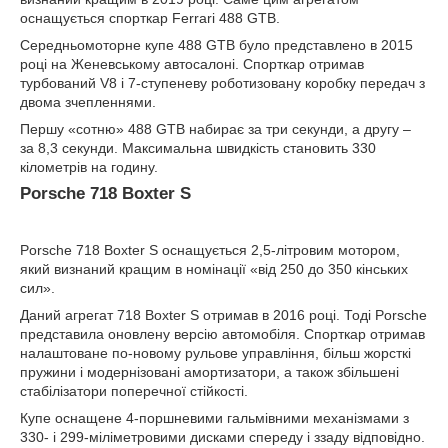
оснащується спорткар Ferrari 488 GTB.
Середньомоторне купе 488 GTB було представлено в 2015
році на Женевському автосалоні. Спорткар отримав
турбований V8 і 7-ступеневу роботизовану коробку передач з
двома зчепленнями.
Першу «сотню» 488 GTB набирає за три секунди, а другу –
за 8,3 секунди. Максимальна швидкість становить 330
кілометрів на годину.
Porsche 718 Boxter S
Porsche 718 Boxter S оснащується 2,5-літровим мотором,
який визнаний кращим в номінації «від 250 до 350 кінських
сил».
Даний агрегат 718 Boxter S отримав в 2016 році. Тоді Porsche
представила оновлену версію автомобіля. Спорткар отримав
налаштоване по-новому рульове управління, більш жорсткі
пружини і модернізовані амортизатори, а також збільшені
стабілізатори поперечної стійкості.
Купе оснащене 4-поршневими гальмівними механізмами з
330- і 299-міліметровими дисками спереду і ззаду відповідно.