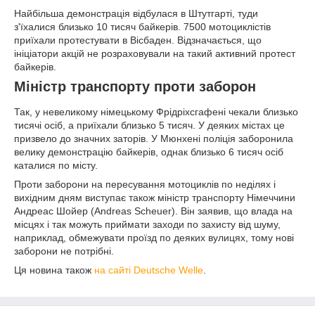
Найбільша демонстрація відбулася в Штутгарті, туди
з'їхалися близько 10 тисяч байкерів. 7500 мотоциклістів
приїхали протестувати в Вісбаден. Відзначається, що
ініціатори акцій не розраховували на такий активний протест
байкерів.
Міністр транспорту проти заборон
Так, у невеликому німецькому Фрідріхсгафені чекали близько
тисячі осіб, а приїхали близько 5 тисяч. У деяких містах це
призвело до значних заторів. У Мюнхені поліція заборонила
велику демонстрацію байкерів, однак близько 6 тисяч осіб
каталися по місту.
Проти заборони на пересування мотоциклів по неділях і
вихідним дням виступає також міністр транспорту Німеччини
Андреас Шойер (Andreas Scheuer). Він заявив, що влада на
місцях і так можуть приймати заходи по захисту від шуму,
наприклад, обмежувати проїзд по деяких вулицях, тому нові
заборони не потрібні.
Ця новина також
на сайті Deutsche Welle
.