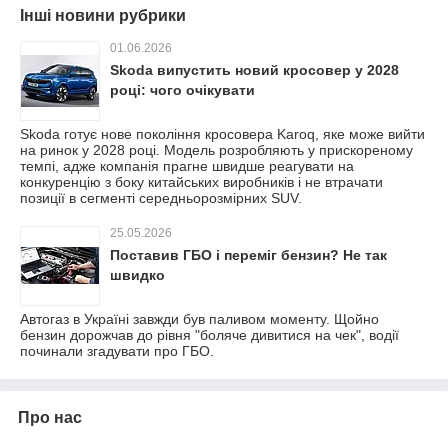
Інші новини рубрики
01.06.2026
Skoda випустить новий кросовер у 2028
році: чого очікувати
Skoda готує нове покоління кросовера Karoq, яке може вийти
на ринок у 2028 році. Модель розробляють у прискореному
темпі, адже компанія прагне швидше реагувати на
конкуренцію з боку китайських виробників і не втрачати
позиції в сегменті середньорозмірних SUV.
25.05.2026
Поставив ГБО і переміг бензин? Не так
швидко
Автогаз в Україні завжди був паливом моменту. Щойно
бензин дорожчав до рівня "боляче дивитися на чек", водії
починали згадувати про ГБО.
Про нас