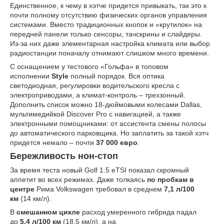
Единственное, к чему в хэтче придется привыкать, так это к
почти полному отсутствию физических органов управления
системами. Вместо традиционных кнопок и «крутилок» на
передней панели только сенсоры, тачскрины и слайдеры.
Из-за них даже элементарная настройка климата или выбор
радиостанции поначалу отнимают слишком много времени.
С оснащением у тестового «Гольфа» в топовом
исполнении
Style
полный порядок. Вся оптика
светодиодная, регулировки водительского кресла с
электроприводами, а климат-контроль – трехзонный.
Дополнить список можно 18-дюймовыми колесами Dallas,
мультимедийкой Discover Pro с навигацией, а также
электронными помощниками: от ассистента смены полосы
до автоматического парковщика. Но заплатить за такой хэтч
придется немало – почти
37 000 евро
.
Бережливость нон-стоп
За время теста новый Golf 1.5 eTSI показал скромный
аппетит во всех режимах. Даже толкаясь
по пробкам в
центре
Рима Volkswagen требовал в среднем
7,1 л/100
км
(14 км/л).
В
смешанном цикле
расход умеренного гибрида падал
до
5,4 л/100 км
(18,5 км/л), а на