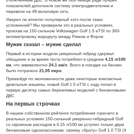
отключенным ДВС. В новом же Golf немцы ради лучших
показателей дополнили систему электродвигателем и
перевели на 48-вольтовую сеть.
Умерил ли аппетит популярный хэтч после таких
усложнений? Мы проверили это в реальных условиях,
проехав на 150-сильном Volkswagen Golf 1.5 eTSI по 360-
километровому маршруту между Римом и Форли.
Мужик сказал – мужик сделал
Первый в истории модели умеренный гибрид сдержал
обещание и за время теста потреблял в среднем
4,15 л/100
км
, что эквивалентно
24,1 км/л
. Всего в поездке на бензин
было потрачено
21,05 евро
.
Превзойдя по экономичности даже некоторые компактные
дизельные машины, новый Golf 1.5 eTSI с ходу попал в
первую десятку самых бережливых моделей с бензиновыми
ДВС.
На первых строчках
В нашем собственном рейтинге потребления горючего в
реальных условиях 150-сильный умеренно-гибридный Golf
со скромным расходом в 4,15 л/100 км уступил только двум
бензиновым одноклассникам: своему «брату» Golf 1.0 TSI (4