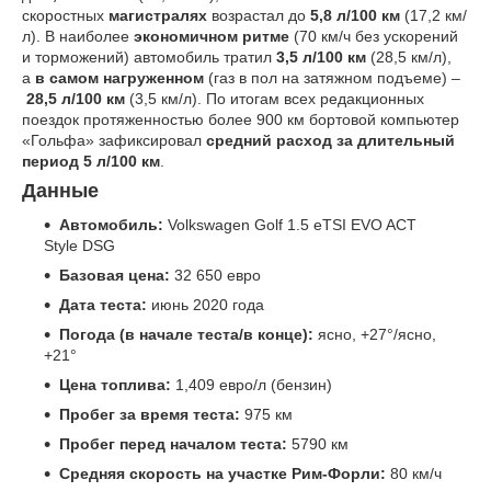
скоростных
магистралях
возрастал до
5,8 л/100 км
(17,2 км/
л). В наиболее
экономичном ритме
(70 км/ч без ускорений
и торможений) автомобиль тратил
3,5 л/100 км
(28,5 км/л),
а
в самом нагруженном
(газ в пол на затяжном подъеме) –
28,5 л/100 км
(3,5 км/л). По итогам всех редакционных
поездок протяженностью более 900 км бортовой компьютер
«Гольфа» зафиксировал
средний расход за длительный
период
5 л/100 км
.
Данные
Автомобиль:
Volkswagen Golf 1.5 eTSI EVO ACT
Style DSG
Базовая цена:
32 650 евро
Дата теста:
июнь 2020 года
Погода (в начале теста/в конце):
ясно, +27°/ясно,
+21°
Цена топлива:
1,409 евро/л (бензин)
Пробег за время теста:
975 км
Пробег перед началом теста:
5790 км
Средняя скорость на участке Рим-Форли:
80 км/ч