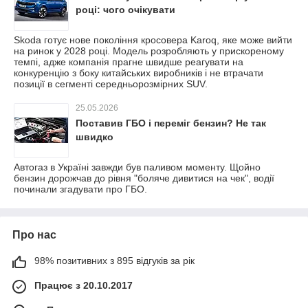
році: чого очікувати
Skoda готує нове покоління кросовера Karoq, яке може вийти
на ринок у 2028 році. Модель розробляють у прискореному
темпі, адже компанія прагне швидше реагувати на
конкуренцію з боку китайських виробників і не втрачати
позиції в сегменті середньорозмірних SUV.
25.05.2026
Поставив ГБО і переміг бензин? Не так
швидко
Автогаз в Україні завжди був паливом моменту. Щойно
бензин дорожчав до рівня "боляче дивитися на чек", водії
починали згадувати про ГБО.
Про нас
98% позитивних з 895 відгуків за рік
Працює з 20.10.2017