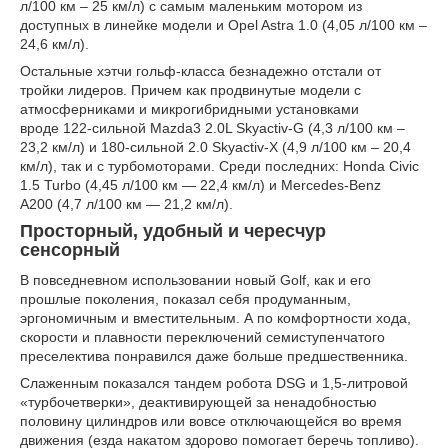
л/100 км – 25 км/л) с самым маленьким мотором из
доступных в линейке модели и Opel Astra 1.0 (4,05 л/100 км –
24,6 км/л).
Остальные хэтчи гольф-класса безнадежно отстали от
тройки лидеров. Причем как продвинутые модели с
атмосферниками и микрогибридными установками
вроде 122-сильной Mazda3 2.0L Skyactiv-G (4,3 л/100 км –
23,2 км/л) и 180-сильной 2.0 Skyactiv-X (4,9 л/100 км – 20,4
км/л), так и с турбомоторами. Среди последних: Honda Civic
1.5 Turbo (4,45 л/100 км — 22,4 км/л) и Mercedes-Benz
A200 (4,7 л/100 км — 21,2 км/л).
Просторный, удобный и чересчур
сенсорный
В повседневном использовании новый Golf, как и его
прошлые поколения, показал себя продуманным,
эргономичным и вместительным. А по комфортности хода,
скорости и плавности переключений семиступенчатого
преселектива понравился даже больше предшественника.
Слаженным показался тандем робота DSG и 1,5-литровой
«турбочетверки», деактивирующей за ненадобностью
половину цилиндров или вовсе отключающейся во время
движения (езда накатом здорово помогает беречь топливо).