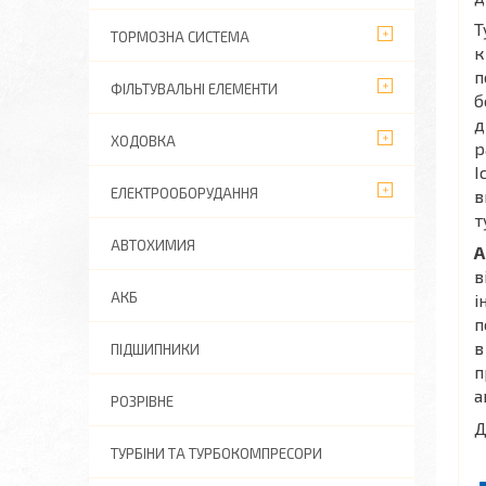
Т
ТОРМОЗНА СИСТЕМА
к
п
ФІЛЬТУВАЛЬНІ ЕЛЕМЕНТИ
б
д
ХОДОВКА
р
І
ЕЛЕКТРООБОРУДАННЯ
в
т
АВТОХИМИЯ
А
в
АКБ
і
п
в
ПІДШИПНИКИ
п
а
РОЗРІВНЕ
Д
ТУРБІНИ ТА ТУРБОКОМПРЕСОРИ