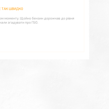
НЕ ТАК ШВИДКО
вом моменту. Щойно бензин дорожчав до рівня
инали згадувати про ГБО.