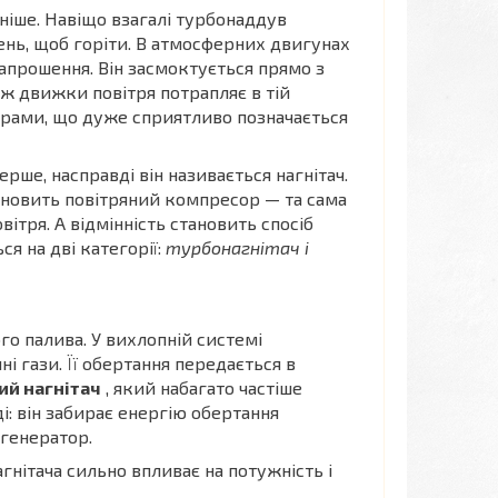
ніше. Навіщо взагалі турбонаддув
сень, щоб горіти. В атмосферних двигунах
запрошення. Він засмоктується прямо з
 ж движки повітря потрапляє в тій
торами, що дуже сприятливо позначається
ше, насправді він називається нагнітач.
тановить повітряний компресор — та сама
ітря. А відмінність становить спосіб
ся на дві категорії:
турбонагнітач і
го палива. У вихлопній системі
і гази. Її обертання передається в
ий нагнітач
, який набагато частіше
: він забирає енергію обертання
 генератор.
гнітача сильно впливає на потужність і