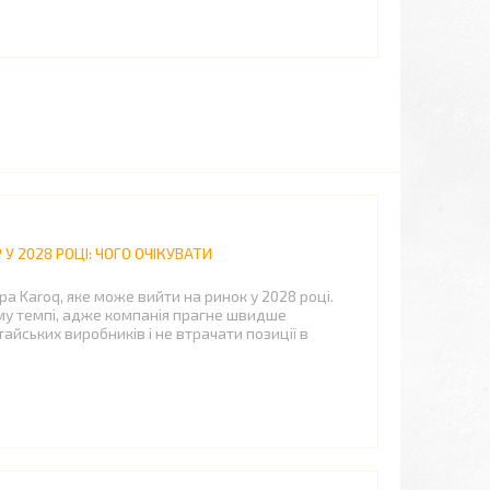
У 2028 РОЦІ: ЧОГО ОЧІКУВАТИ
а Karoq, яке може вийти на ринок у 2028 році.
у темпі, адже компанія прагне швидше
айських виробників і не втрачати позиції в