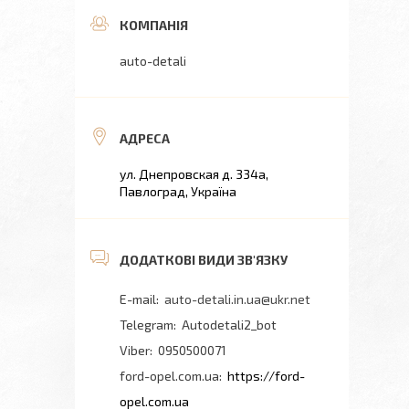
auto-detali
ул. Днепровская д. 334а,
Павлоград, Україна
auto-detali.in.ua@ukr.net
Autodetali2_bot
0950500071
ford-opel.com.ua
https://ford-
opel.com.ua