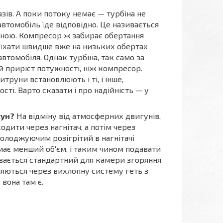
зів. А поки потоку немає — турбіна не
втомобіль їде відповідно. Це називається
біною. Компресор ж забирає обертання
 їхати швидше вже на низьких обертах
втомобіля. Однак турбіна, так само за
й приріст потужності, ніж компресор.
итруни встановлюють і ті, і інше,
ті. Варто сказати і про надійність — у
гун?
На відміну від атмосферних двигунів,
одити через нагнітач, а потім через
холоджуючим розігрітий в нагнітачі
ймає менший об'єм, і таким чином подавати
увається стандартний для камери згоряння
вляються через вихлопну систему геть з
вона там є.