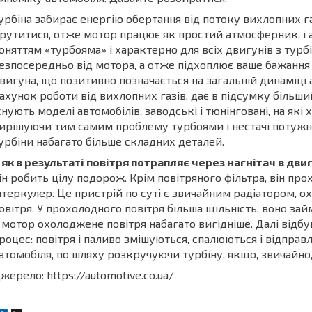
урбіна забирає енергію обертання від потоку вихлопних га
рутитися, отже мотор працює як простий атмосферник, і а
оняттям «турбояма» і характерно для всіх двигунів з тур
езпосередньо від мотора, а отже підхоплює ваше бажання
вигуна, що позитивно позначається на загальній динаміці а
ахунок роботи від вихлопних газів, дає в підсумку більши
снують моделі автомобілів, заводські і тюнінговані, на які х
ирішуючи тим самим проблему турбоями і нестачі потужнос
урбіни набагато більше складних деталей.
 як в результаті повітря потрапляє через нагнітач в дви
ін робить цілу подорож. Крім повітряного фільтра, він прох
нтеркулер. Це пристрій по суті є звичайним радіатором, о
овітря. У прохолодного повітря більша щільність, воно за
 мотор охолоджене повітря набагато вигідніше. Далі відб
роцес: повітря і паливо змішуються, спалюються і відпра
втомобіля, по шляху розкручуючи турбіну, якщо, звичайно, 
жерело: https://automotive.co.ua/