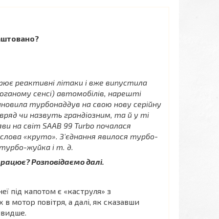
лаштовано?
рює реактивні літаки і вже випустила
поганому сенсі) автомобілів, нарешті
ановила турбонаддув на свою нову серійну
вряд чи назвуть грандіозним, та й у ті
яви на світ SAAB 99 Turbo почалася
лова «круто». З'єднання явилося турбо-
урбо-жуйка і т. д.
працює? Розповідаємо далі.
еї під капотом є «каструля» з
в мотор повітря, а далі, як сказавши
швидше.