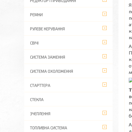
РЕДУКТОР І ПРИВОДАННЯ
Я
п
РЕМНИ
п
а
РУЛЕВЕ КЕРУВАННЯ
к
н
СВІЧІ
А
П
СИСТЕМА ЗАЖЕННЯ
к
о
СИСТЕМА ОХОЛОЖЕННЯ
м
СТАРТТЕРА
Т
в
СТЕКЛА
п
н
ЗЧЕПЛЕННЯ
б
А
ТОПЛИВНА СИСТЕМА
д