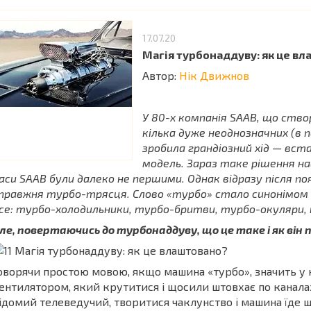
17.07.20
Магія турбонаддуву: як це в
Автор:
Нік Движнов
У 80-х компанія SAAB, що ство
кілька дуже неоднозначних (в 
зробила грандіозний хід — вст
модель. Зараз таке рішення на
аси SAAB були далеко не першими. Однак відразу після по
правжня турбо-трясця. Слово «турбо» стало синонімом с
се: турбо-холодильники, турбо-бритви, турбо-окуляри, т
ле, повертаючись до турбонаддуву, що це таке і як він 
оворячи простою мовою, якщо машина «турбо», значить у н
ентилятором, який крутитися і щосили штовхає по каналах 
ідомий телеведучий, творитися чаклунство і машина їде 