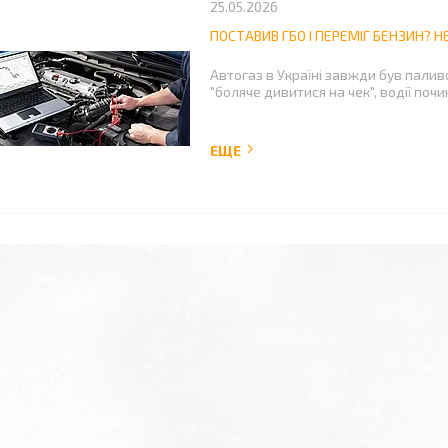
25.05.2026
ПОСТАВИВ ГБО І ПЕРЕМІГ БЕНЗИН? 
Автогаз в Україні завжди був пали
"боляче дивитися на чек", водії поч