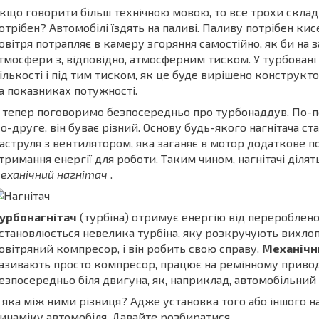
кщо говорити більш технічною мовою, то все трохи склад
отрібен? Автомобілі їздять на паливі. Паливу потрібен ки
овітря потрапляє в камеру згоряння самостійно, як би на 
тмосфери з, відповідно, атмосферним тиском. У турбовані
ількості і під тим тиском, як це буде вирішено конструк
а показниках потужності.
 тепер поговоримо безпосередньо про турбонаддув. По-пер
о-друге, він буває різний. Основу будь-якого нагнітача с
аструля з вентилятором, яка заганяє в мотор додаткове пов
тримання енергії для роботи. Таким чином, нагнітачі ділять
еханічний нагнітач
.
урбонагнітач
(турбіна) отримує енергію від перероблено
становлюється невелика турбіна, яку розкручують вихлопн
овітряний компресор, і він робить свою справу.
Механічн
азивають просто компресор, працює на ремінному приводі
езпосередньо біля двигуна, як, наприклад, автомобільний
 яка між ними різниця? Адже установка того або іншого на
инаміку автомобіля. Давайте розбиратися.