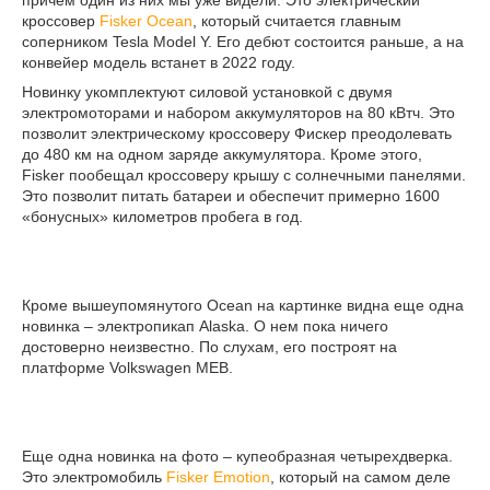
причем один из них мы уже видели. Это электрический
кроссовер
Fisker Ocean
, который считается главным
соперником Tesla Model Y. Его дебют состоится раньше, а на
конвейер модель встанет в 2022 году.
Новинку укомплектуют силовой установкой с двумя
электромоторами и набором аккумуляторов на 80 кВтч. Это
позволит электрическому кроссоверу Фискер преодолевать
до 480 км на одном заряде аккумулятора. Кроме этого,
Fisker пообещал кроссоверу крышу с солнечными панелями.
Это позволит питать батареи и обеспечит примерно 1600
«бонусных» километров пробега в год.
Кроме вышеупомянутого Ocean на картинке видна еще одна
новинка – электропикап Alaska. О нем пока ничего
достоверно неизвестно. По слухам, его построят на
платформе Volkswagen MEB.
Еще одна новинка на фото – купеобразная четырехдверка.
Это электромобиль
Fisker Emotion
, который на самом деле