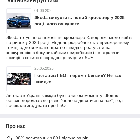
Інші новини рубрики
01.06.2026
Skoda випустить новий кросовер у 2028
році: чого очікувати
Skoda готує нове покоління кросовера Karoq, яке може вийти
на ринок у 2028 році. Модель розробляють у прискореному
темпі, адже компанія прагне швидше реагувати на
конкуренцію з боку китайських виробників і не втрачати
позиції в сегменті середньорозмірних SUV.
25.05.2026
Поставив ГБО і переміг бензин? Не так
швидко
Автогаз в Україні завжди був паливом моменту. Щойно
бензин дорожчав до рівня "боляче дивитися на чек", водії
починали згадувати про ГБО.
Про нас
98% позитивних з 891 відгука за рік