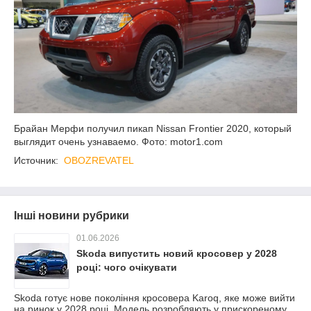
Брайан Мерфи получил пикап Nissan Frontier 2020, который
выглядит очень узнаваемо. Фото: motor1.com
Источник:
OBOZREVATEL
Інші новини рубрики
01.06.2026
Skoda випустить новий кросовер у 2028
році: чого очікувати
Skoda готує нове покоління кросовера Karoq, яке може вийти
на ринок у 2028 році. Модель розробляють у прискореному