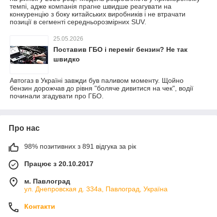
темпі, адже компанія прагне швидше реагувати на
конкуренцію з боку китайських виробників і не втрачати
позиції в сегменті середньорозмірних SUV.
25.05.2026
Поставив ГБО і переміг бензин? Не так
швидко
Автогаз в Україні завжди був паливом моменту. Щойно
бензин дорожчав до рівня "боляче дивитися на чек", водії
починали згадувати про ГБО.
Про нас
98% позитивних з 891 відгука за рік
Працює з 20.10.2017
м. Павлоград
ул. Днепровская д. 334а, Павлоград, Україна
Контакти