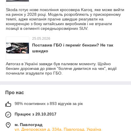
Skoda готує нове покоління кросовера Karoq, яке може вийти
на ринок у 2028 році. Модель розробляють у прискореному
темпі, адже компанія прагне швидше реагувати на
конкуренцію з боку китайських виробників і не втрачати
позиції в сегменті середньорозмірних SUV.
25.05.2026
Поставив ГБО і переміг бензин? Не так
швидко
Автогаз в Україні завжди був паливом моменту. Щойно
бензин дорожчав до рівня "боляче дивитися на чек", водії
починали згадувати про ГБО.
Про нас
98% позитивних з 893 відгуків за рік
Працює з 20.10.2017
м. Павлоград
ул. Днепровская д. 334а, Павлоград, Україна