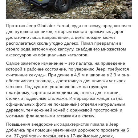
Прототип Jeep Gladiator Farout, судя по всему, предназначен
для путешественников, которым вместо привычных дорог
достаточно лишь направлений, а цель поездки может
располагаться сколь угодно далеко. Пикап превратили в
своего рода автономную капсулу, снабдив его множеством
аксессуаров из официальных каталогов.
Самое заметное изменение – это палатка, на приведение
которой в рабочее состояние, по уверению Jeep, требуются
считанные секунды. При длине в 4,9 м и ширине в 2,3 м она
обеспечивает площадь, достаточную для ночевки четырех
человек. Под кунгом, установленным на грузовую
платформу, спрятаны холодильник, плитка для готовки,
столик и подвесные стеллажи. Интерьер же концепта (на
официальных фото не показанный) отделан натуральным
деревом, темно-синей кожей с оранжевой прострочкой и
уютными фланелевыми вставками в клетку.
Повышения внедорожных характеристик пикапа в Jeep
добились при помощи увеличения дорожного просвета на 5
см, 37-дюймовых покрышек на 17-дюймовых дисках,