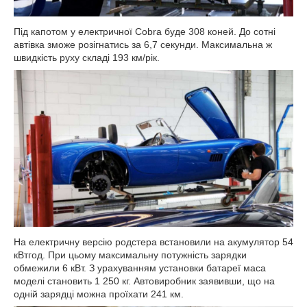
Під капотом у електричної Cobra буде 308 коней. До сотні
автівка зможе розігнатись за 6,7 секунди. Максимальна ж
швидкість руху складі 193 км/рік.
На електричну версію родстера встановили на акумулятор 54
кВтгод. При цьому максимальну потужність зарядки
обмежили 6 кВт. З урахуванням установки батареї маса
моделі становить 1 250 кг. Автовиробник заявивши, що на
одній зарядці можна проїхати 241 км.