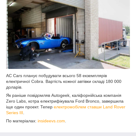
AC Cars планує побудувати всього 58 екземплярів
електричної Cobra. Вартість кожної автівки складі 180 000
доларів.
Як раніше повідомляв Autogeek, каліфорнійська компанія
Zero Labs, котра електрифікувала Ford Bronco, завершила
іще один проект. Тепер
електромобілем ставши Land Rover
Series III
.
По матеріалах:
insideevs.com
.