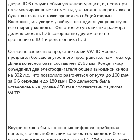
двери, ID.6 получит обычную конфигурацию, и, несмотря
на замаскированные элементы, уже можно говорить, как он
будет выглядеть с точки зрения его общей формы.
Возможно, мы увидим двойную светодиодную решетку во
всю ширину концепта. Одно только увеличение размера
должно сделать ID.6 совершенно другим авто по
сравнению с ID.4 и родственника ID.3.
Согласно заявлению представителей VW, ID Roomzz
предлагал больше внутреннего пространства, чем Touareg.
Длина колесной базы составляет 2965 мм. Концепт-кар
объединил два электродвигателя общей выжимной силой
на 302 л.с., что позволило разгоняться от нуля до 100 км/ч
за 6,6 секунды и до 180 км/ч. Его дальность была
установлена на уровне 450 км в соответствии с циклом
WLTP.
Внутри должна быть полностью цифровая приборная
панель, с очень небольшим количеством кнопок и более
качественными материалами, чем в ID . VW также снабдит