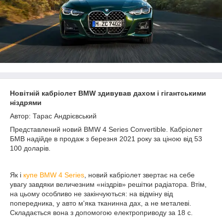
Новітній кабріолет BMW здивував дахом і гігантськими
ніздрями
Автор: Тарас Андрієвський
Представлений новий BMW 4 Series Convertible. Кабріолет
БМВ надійде в продаж з березня 2021 року за ціною від 53
100 доларів.
Як і
купе BMW 4 Series
, новий кабріолет звертає на себе
увагу завдяки величезним «ніздрів» решітки радіатора. Втім,
на цьому особливо не закінчуються: на відміну від
попередника, у авто м'яка тканинна дах, а не металеві.
Складається вона з допомогою електроприводу за 18 с.