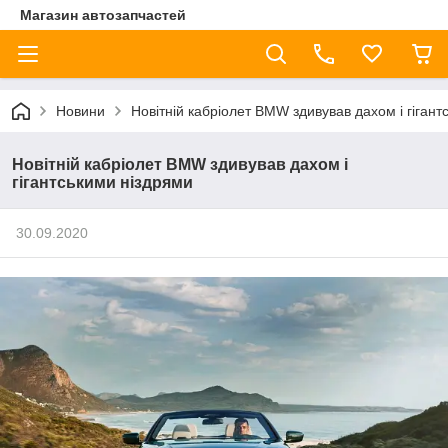
Магазин автозапчастей
Новини
Новітній кабріолет BMW здивував дахом і гігант
Новітній кабріолет BMW здивував дахом і
гігантськими ніздрями
30.09.2020