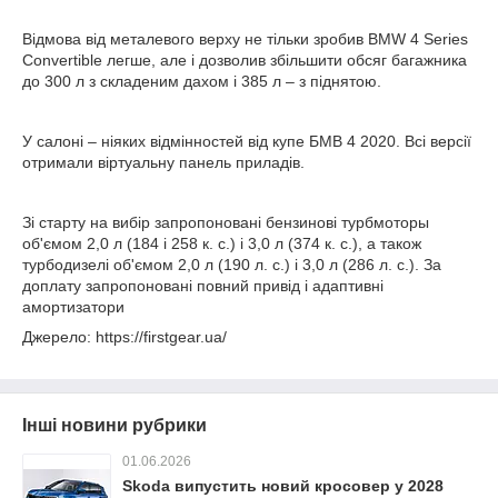
Відмова від металевого верху не тільки зробив BMW 4 Series
Convertible легше, але і дозволив збільшити обсяг багажника
до 300 л з складеним дахом і 385 л – з піднятою.
У салоні – ніяких відмінностей від купе БМВ 4 2020. Всі версії
отримали віртуальну панель приладів.
Зі старту на вибір запропоновані бензинові турбмоторы
об'ємом 2,0 л (184 і 258 к. с.) і 3,0 л (374 к. с.), а також
турбодизелі об'ємом 2,0 л (190 л. с.) і 3,0 л (286 л. с.). За
доплату запропоновані повний привід і адаптивні
амортизатори
Джерело: https://firstgear.ua/
Інші новини рубрики
01.06.2026
Skoda випустить новий кросовер у 2028