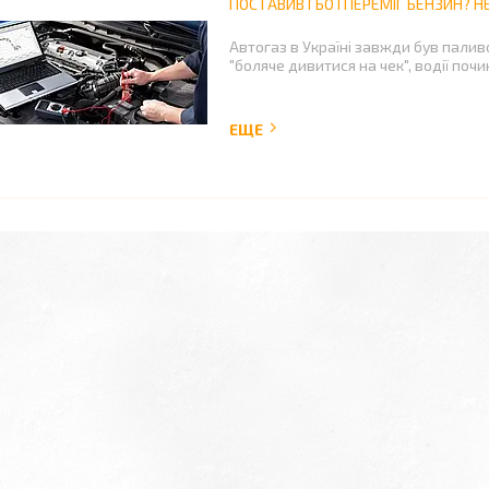
ПОСТАВИВ ГБО І ПЕРЕМІГ БЕНЗИН? 
Автогаз в Україні завжди був пали
"боляче дивитися на чек", водії поч