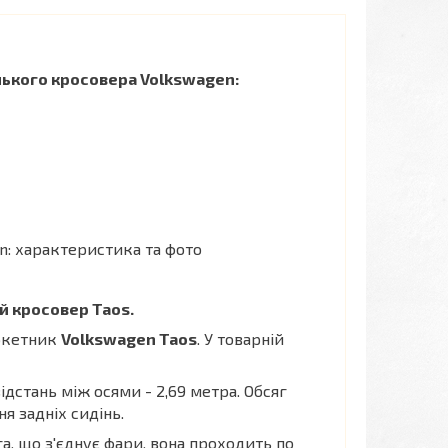
ького кросовера Volkswagen:
й кросовер Taos.
аркетник
Volkswagen Taos
. У товарній
ідстань між осями - 2,69 метра. Обсяг
ня задніх сидінь.
а, що з'єднує фари, вона проходить по