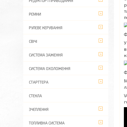
РЕДУКТОР І ПРИВОДАННЯ
р
т
РЕМНИ
п
РУЛЕВЕ КЕРУВАННЯ
Ф
СВІЧІ
У
в
к
СИСТЕМА ЗАЖЕННЯ
СИСТЕМА ОХОЛОЖЕННЯ
Ф
М
СТАРТТЕРА
л
V
СТЕКЛА
г
ЗЧЕПЛЕННЯ
ТОПЛИВНА СИСТЕМА