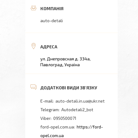
auto-detali
ул. Днепровская д. 334а,
Павлоград, Україна
auto-detali.in.ua@ukr.net
Autodetali2_bot
0950500071
ford-opel.com.ua
https://ford-
opel.com.ua