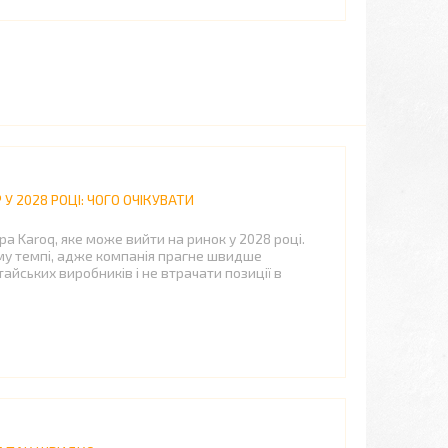
У 2028 РОЦІ: ЧОГО ОЧІКУВАТИ
а Karoq, яке може вийти на ринок у 2028 році.
у темпі, адже компанія прагне швидше
айських виробників і не втрачати позиції в