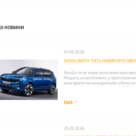
ШІ НОВИНИ
01.06.2026
SKODA ВИПУСТИТЬ НОВИЙ КРОСОВЕР 
Skoda готує нове покоління кросовер
Модель розробляють у прискореном
реагувати на конкуренцію з боку кит
сегменті середньорозмірних SUV.
25.05.2026