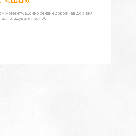
НЕ ТАК ШВИДКО
вом моменту. Щойно бензин дорожчав до рівня
инали згадувати про ГБО.