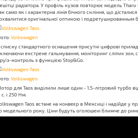
ешітці радіатора. У профіль кузов повторює модель Tharu -
ак само як і характерна лінія бічного скління, що дісталис
охвалитися оригінальної оптикою і подретушированным 
ото:
Volkswagen
 списку стандартного оснащення присутні цифрові прилади,
ключаючи екстрене гальмування, моніторинг сліпих зон, 
руїз-контроль з функцією Stop&Go.
ото:
Volkswagen
отор для Taos виділили лише один - 1,5-літровий турбо від
. с. і 250 Нм.
olkswagen Taos встане на конвеєр в Мексиці і надійде у п
о модельного року. Ціни будуть оголошені ближче до рин