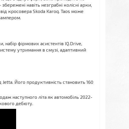
 збережені навіть незграбні колісні арки,
я від кросовера Skoda Karoq. Taos може
бампером.
 набір фірмових асистентів IQ.Drive,
систему утримання в смузі, адаптивний
 Jetta. Його продуктивність становить 160
родаж наступного літа як автомобіль 2022-
кового дебюту.