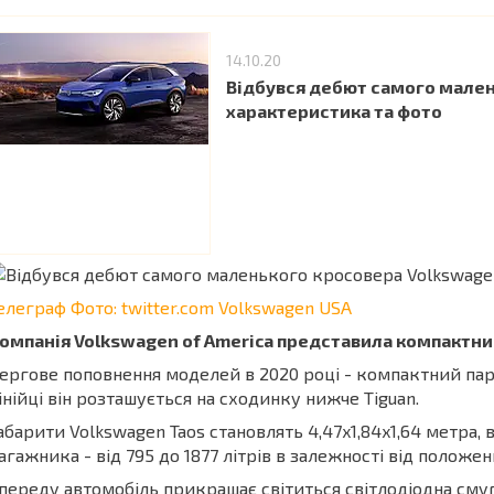
14.10.20
Відбувся дебют самого мален
характеристика та фото
елеграф
Фото: twitter.com Volkswagen USA
омпанія Volkswagen of America представила компактни
ергове поповнення моделей в 2020 році - компактний п
інійці він розташується на сходинку нижче Tiguan.
абарити Volkswagen Taos становлять 4,47x1,84x1,64 метра, в
агажника - від 795 до 1877 літрів в залежності від положен
переду автомобіль прикрашає світиться світлодіодна смуг