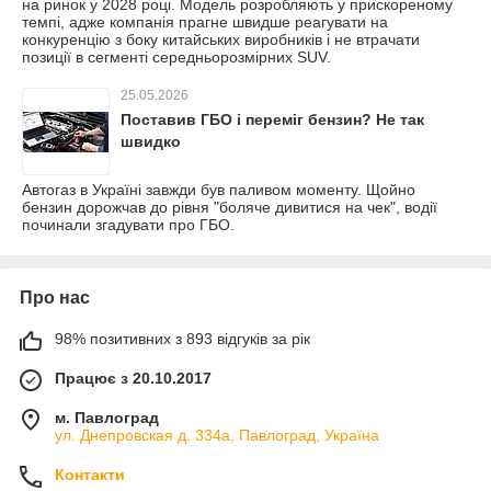
на ринок у 2028 році. Модель розробляють у прискореному
темпі, адже компанія прагне швидше реагувати на
конкуренцію з боку китайських виробників і не втрачати
позиції в сегменті середньорозмірних SUV.
25.05.2026
Поставив ГБО і переміг бензин? Не так
швидко
Автогаз в Україні завжди був паливом моменту. Щойно
бензин дорожчав до рівня "боляче дивитися на чек", водії
починали згадувати про ГБО.
Про нас
98% позитивних з 893 відгуків за рік
Працює з 20.10.2017
м. Павлоград
ул. Днепровская д. 334а, Павлоград, Україна
Контакти