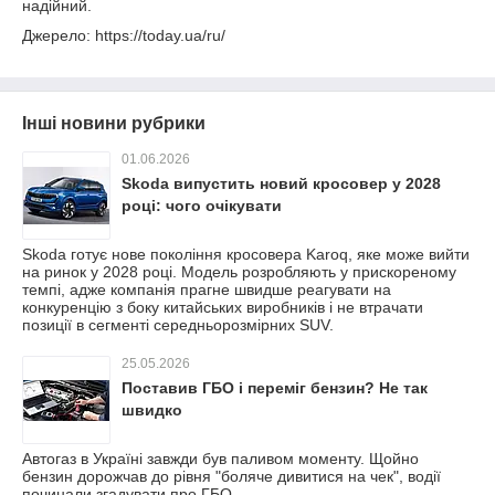
надійний.
Джерело: https://today.ua/ru/
Інші новини рубрики
01.06.2026
Skoda випустить новий кросовер у 2028
році: чого очікувати
Skoda готує нове покоління кросовера Karoq, яке може вийти
на ринок у 2028 році. Модель розробляють у прискореному
темпі, адже компанія прагне швидше реагувати на
конкуренцію з боку китайських виробників і не втрачати
позиції в сегменті середньорозмірних SUV.
25.05.2026
Поставив ГБО і переміг бензин? Не так
швидко
Автогаз в Україні завжди був паливом моменту. Щойно
бензин дорожчав до рівня "боляче дивитися на чек", водії
починали згадувати про ГБО.