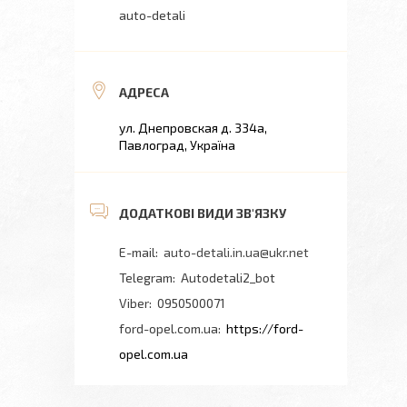
auto-detali
ул. Днепровская д. 334а,
Павлоград, Україна
auto-detali.in.ua@ukr.net
Autodetali2_bot
0950500071
ford-opel.com.ua
https://ford-
opel.com.ua