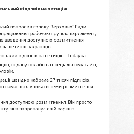
нський відповів на петицію
кий попросив голову Верховної Ради
опрацювання робочою групою парламенту
ає введення доступною розмитнення
в на петицію українців.
цію, подану онлайн на спеціальному сайті,
оловік.
ації швидко набрала 27 тисяч підписів.
 він намагався уникати теми розмитнення
ення доступною розмитнення. Він просто
ту, яка запропонує свій варіант