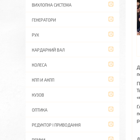
ВИХЛОПНА СИСТЕМА
ГЕНЕРАТОРИ
РУХ
КАРДАРНИЙ ВАЛ
КОЛЕСА
Д
п
КПП И АКПП
П
Т
КУЗОВ
«
Г
ОПТИКА
п
р
РЕДУКТОР І ПРИВОДАННЯ
Д