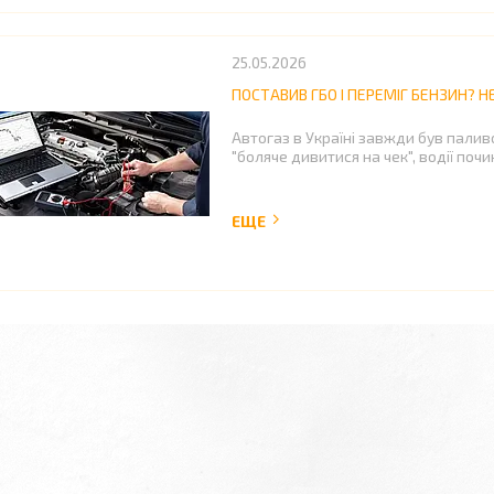
25.05.2026
ПОСТАВИВ ГБО І ПЕРЕМІГ БЕНЗИН? 
Автогаз в Україні завжди був пали
"боляче дивитися на чек", водії поч