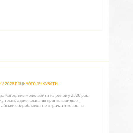
У 2028 РОЦІ: ЧОГО ОЧІКУВАТИ
а Karoq, яке може вийти на ринок у 2028 році.
у темпі, адже компанія прагне швидше
айських виробників і не втрачати позиції в