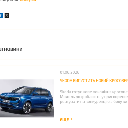
ШІ НОВИНИ
01.06.2026
SKODA ВИПУСТИТЬ НОВИЙ КРОСОВЕР 
Skoda готує нове покоління кросовер
Модель розробляють у прискореном
реагувати на конкуренцію з боку кит
сегменті середньорозмірних SUV.