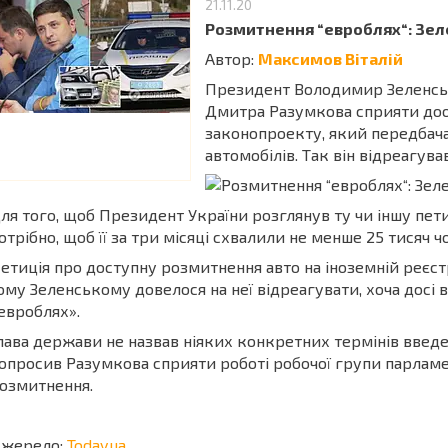
21.11.20
Розмитнення “евроблях“: Зеле
Автор:
Максимов Віталій
Президент Володимир Зеленсь
Дмитра Разумкова сприяти до
законопроекту, який передбач
автомобілів. Так він відреагува
ля того, щоб Президент України розглянув ту чи іншу пети
отрібно, щоб її за три місяці схвалили не менше 25 тисяч ч
етиція про доступну розмитнення авто на іноземній реєстр
ому Зеленському довелося на неї відреагувати, хоча досі
евроблях».
лава держави не назвав ніяких конкретних термінів введ
опросив Разумкова сприяти роботі робочої групи парламен
озмитнення.
жерело:
Today.ua