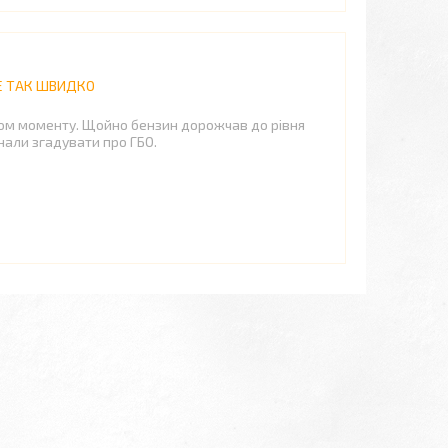
НЕ ТАК ШВИДКО
вом моменту. Щойно бензин дорожчав до рівня
инали згадувати про ГБО.