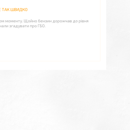
НЕ ТАК ШВИДКО
вом моменту. Щойно бензин дорожчав до рівня
инали згадувати про ГБО.