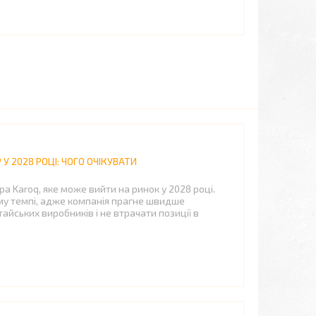
У 2028 РОЦІ: ЧОГО ОЧІКУВАТИ
а Karoq, яке може вийти на ринок у 2028 році.
у темпі, адже компанія прагне швидше
айських виробників і не втрачати позиції в