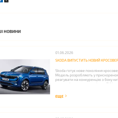
ШІ НОВИНИ
01.06.2026
SKODA ВИПУСТИТЬ НОВИЙ КРОСОВЕР 
Skoda готує нове покоління кросовер
Модель розробляють у прискореном
реагувати на конкуренцію з боку кит
сегменті середньорозмірних SUV.