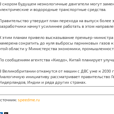
В скором будущем неэкологичные двигатели могут замен
электрические и водородные транспортные средства.
Правительство утвердит план перехода на выпуск более 
разработчики начнут усилиннее работать в этом направле
К этим планам привело высказывание премьер-министра Я
намерена сократить до нуля выбросы парниковых газов к
этой области у Министерства экономики, промышленности
По сообщениям агентства «Киодо», Китай планирует улучш
В Великобритании откажутся от машин с ДВС уже к 2030 г
Аналогичную инициативу рассматривает правительство Г
Нидерландов, Индии и ряда других странах.
сточник:
speedme.ru