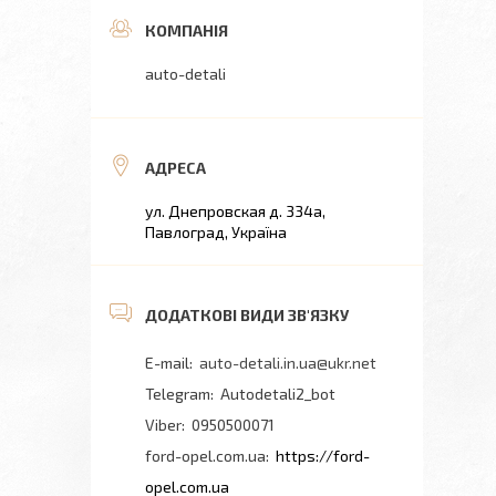
auto-detali
ул. Днепровская д. 334а,
Павлоград, Україна
auto-detali.in.ua@ukr.net
Autodetali2_bot
0950500071
ford-opel.com.ua
https://ford-
opel.com.ua