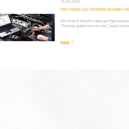
25.05.2026
ПОСТАВИВ ГБО І ПЕРЕМІГ БЕНЗИН? 
Автогаз в Україні завжди був пали
"боляче дивитися на чек", водії поч