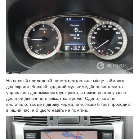
На великій приладовій панелі центральне місце займають
два екрани. Верхній відданий мультимедійної системи та
управління допоміжним функціями, а нижче розташувався
дисплей двозонного клімат-контролю. Єдине, чого не
вистачало, так це підігріву керма, але, якщо б тест проходив
в інший час, я б цього навіть не помітив.