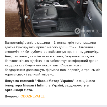
Вантажопідйомність машини – 1 тонна, крім того, машина
здатна буксирувати причіп масою до 3,5 тонн. Тяговітий і
економічний битрубомотор забезпечує прийнятну динаміку.
Але, головним достоїнством машини, безумовно є задня
багатоважільна підвіска, яка забезпечує комфортний драйв
на дорогах з будь-яким покриттям. Справитися з
бездоріжжям допоможуть фірмова повнопривідна трансмісія,
короткі свеси і великий кліренс.
Дякуємо компанії "Ніссан Мотор Україна", офіційного
імпортера Nissan і Infiniti в Україні, за допомогу в
організації тіста.
Джерело:
OBOZREVATEL
,