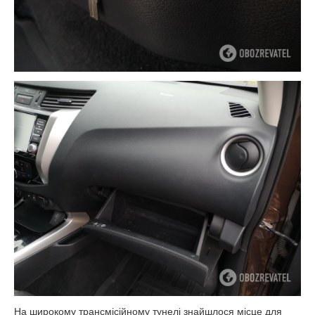
На широкому трансмісійному тунелі знайшлося місце для