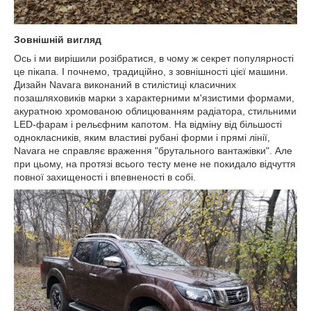
Зовнішній вигляд
Ось і ми вирішили розібратися, в чому ж секрет популярності
це пікапа. І почнемо, традиційно, з зовнішності цієї машини.
Дизайн Navara виконаний в стилістиці класичних
позашляховиків марки з характерними м'язистими формами,
акуратною хромованою облицюванням радіатора, стильними
LED-фарам і рельєфним капотом. На відміну від більшості
однокласників, яким властиві рубані форми і прямі лінії,
Navara не справляє враження "брутального вантажівки". Але
при цьому, на протязі всього тесту мене не покидало відчуття
повної захищеності і впевненості в собі.