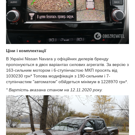
Ціни і комплектації
В Україні Nissan Navara у офіційних дилерів бренду
пропонуються в двох варіантах силових агрегатів. За версію з
163-сильним мотором і 6-ступінчастою МКП просять від
1030230 грн* Топова модифікація з 190-сильним і 7-
ступінчастим "автоматом" обійдеться мінімум в 1228970 грн*.
* Вартість вказана станом на 12.11.2020 року.