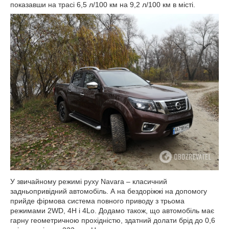
показавши на трасі 6,5 л/100 км на 9,2 л/100 км в місті.
У звичайному режимі руху Navara – класичний
задньопривідний автомобіль. А на бездоріжжі на допомогу
прийде фірмова система повного приводу з трьома
режимами 2WD, 4H і 4Lo. Додамо також, що автомобіль має
гарну геометричною прохідністю, здатний долати брід до 0,6