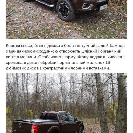
Короткі свеси, бічні підніжки з боків і потужний задній бампер
з майданчиком-сходинкою створюють цілісний і органічний
вигляд машини. Особливого шарму пікапу додають численні
хромовані деталі обробки і оригінальний малюнок 18-
дюймових дисків з контрастними чорними вставками.