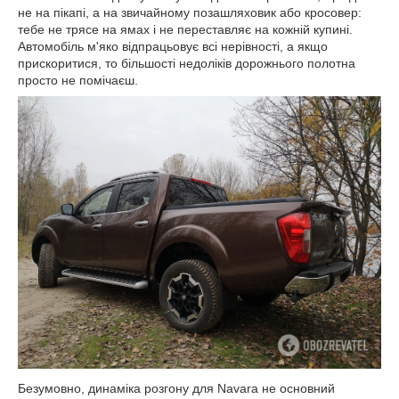
не на пікапі, а на звичайному позашляховик або кросовер:
тебе не трясе на ямах і не переставляє на кожній купині.
Автомобіль м'яко відпрацьовує всі нерівності, а якщо
прискоритися, то більшості недоліків дорожнього полотна
просто не помічаєш.
Безумовно, динаміка розгону для Navara не основний