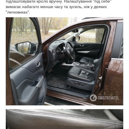
підлаштовувати крісло вручну. Налаштування "під себе"
вимагає набагато менше часу та зусиль, ніж у деяких
"легковиках".