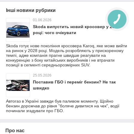
Інші новини рубрики
01.06.2026
Skoda випустить новий кросовер у 2028
році: чого очікувати
Skoda готує нове покоління кросовера Karoq, яке може вийти
на ринок у 2028 році. Модель розробляють у прискореному
темпі, адже компанія прагне швидше реагувати на
конкуренцію з боку китайських виробників і не втрачати
позиції в сегменті середньорозмірних SUV.
25.05.2026
Поставив ГБО і переміг бензин? Не так
швидко
Автогаз в Україні завжди був паливом моменту. Щойно
бензин дорожчав до рівня "боляче дивитися на чек", водії
починали згадувати про ГБО.
Про нас