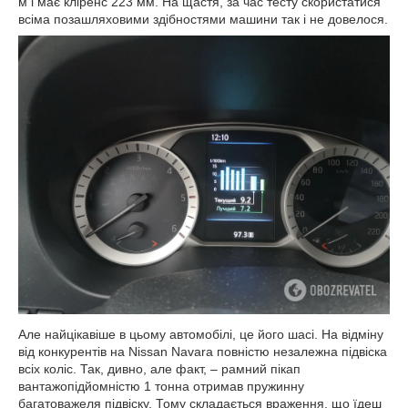
м і має кліренс 223 мм. На щастя, за час тесту скористатися
всіма позашляховими здібностями машини так і не довелося.
Але найцікавіше в цьому автомобілі, це його шасі. На відміну
від конкурентів на Nissan Navara повністю незалежна підвіска
всіх коліс. Так, дивно, але факт, – рамний пікап
вантажопідйомністю 1 тонна отримав пружинну
багатоважеля підвіску. Тому складається враження, що їдеш