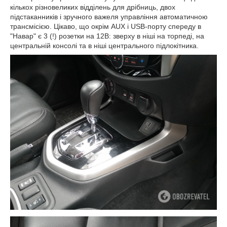
кількох різновеликих відділень для дрібниць, двох
підстаканників і зручного важеля управління автоматичною
трансмісією. Цікаво, що окрім AUX і USB-порту спереду в
"Навар" є 3 (!) розетки на 12В: зверху в ніші на торпеді, на
центральній консолі та в ніші центрального підлокітника.