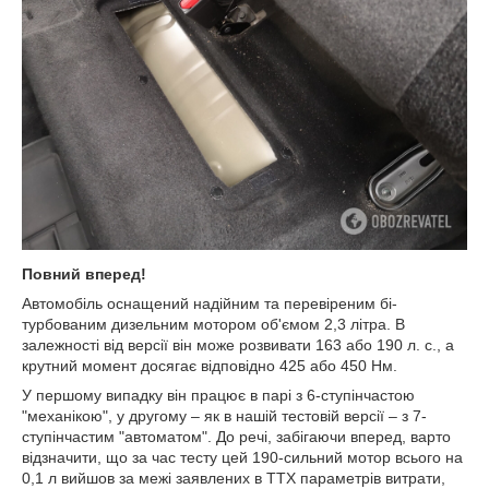
Повний вперед!
Автомобіль оснащений надійним та перевіреним бі-
турбованим дизельним мотором об'ємом 2,3 літра. В
залежності від версії він може розвивати 163 або 190 л. с., а
крутний момент досягає відповідно 425 або 450 Нм.
У першому випадку він працює в парі з 6-ступінчастою
"механікою", у другому – як в нашій тестовій версії – з 7-
ступінчастим "автоматом". До речі, забігаючи вперед, варто
відзначити, що за час тесту цей 190-сильний мотор всього на
0,1 л вийшов за межі заявлених в ТТХ параметрів витрати,