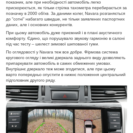
показник, але при необхідності автомобіль легко
прискорюється, як тільки стрілка тахометра перебирається за
позначку в 2000 об/хв. За даними колег, Navara розганяється
до "сотні" набагато швидше, не тільки заявлених паспортних
даних, але і основних конкурентів.
При цьому автомобіль дуже приємний і в плані акустичного
комфорту. Єдино, що порушувало звукову гармонію в салоні
під час тесту – шелест зимової шипованої гуми.
По оглядовості у Navara теж все добре. Фірмова система
кругового огляду і великі дзеркала заднього виду дозволяють
припаркувати автомобіль в самих обмежених умовах.
Внутрішнє дзеркало теж може згодитися, але при цьому
варто попередньо опустити в нижнє положення центральний
підголовник другого ряду.