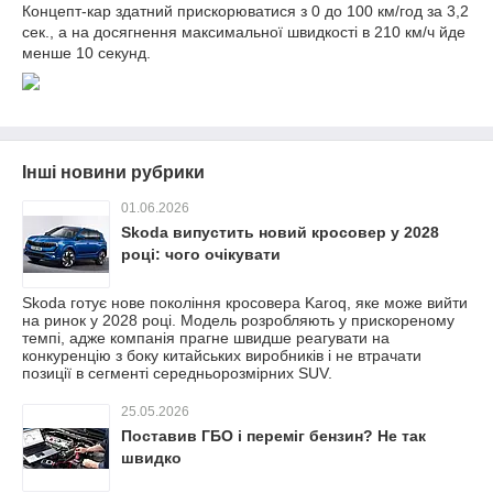
Концепт-кар здатний прискорюватися з 0 до 100 км/год за 3,2
сек., а на досягнення максимальної швидкості в 210 км/ч йде
менше 10 секунд.
Інші новини рубрики
01.06.2026
Skoda випустить новий кросовер у 2028
році: чого очікувати
Skoda готує нове покоління кросовера Karoq, яке може вийти
на ринок у 2028 році. Модель розробляють у прискореному
темпі, адже компанія прагне швидше реагувати на
конкуренцію з боку китайських виробників і не втрачати
позиції в сегменті середньорозмірних SUV.
25.05.2026
Поставив ГБО і переміг бензин? Не так
швидко