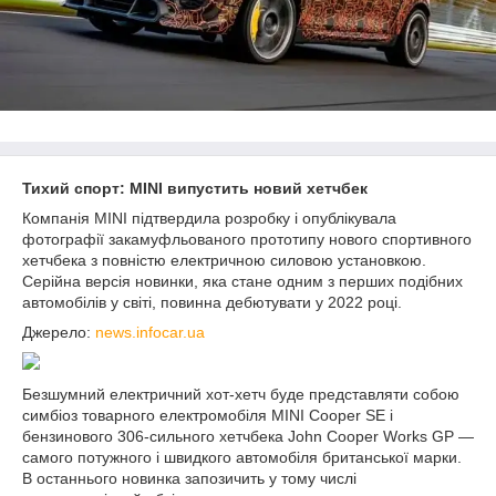
Тихий спорт: MINI випустить новий хетчбек
Компанія MINI підтвердила розробку і опублікувала
фотографії закамуфльованого прототипу нового спортивного
хетчбека з повністю електричною силовою установкою.
Серійна версія новинки, яка стане одним з перших подібних
автомобілів у світі, повинна дебютувати у 2022 році.
Джерело:
news.infocar.ua
Безшумний електричний хот-хетч буде представляти собою
симбіоз товарного електромобіля MINI Cooper SE і
бензинового 306-сильного хетчбека John Cooper Works GP —
самого потужного і швидкого автомобіля британської марки.
В останнього новинка запозичить у тому числі