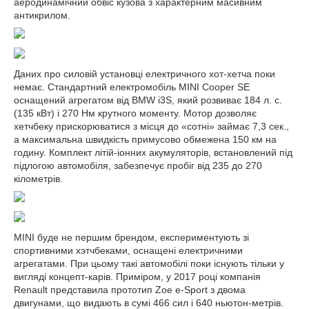
аеродинамічний обвіс кузова з характерним масивним
антикрилом.
Даних про силовій установці електричного хот-хетча поки
немає. Стандартний електромобіль MINI Cooper SE
оснащений агрегатом від BMW i3S, який розвиває 184 л. с.
(135 кВт) і 270 Нм крутного моменту. Мотор дозволяє
хетчбеку прискорюватися з місця до «сотні» займає 7,3 сек.,
а максимальна швидкість примусово обмежена 150 км на
годину. Комплект літій-іонних акумуляторів, встановлений під
підлогою автомобіля, забезпечує пробіг від 235 до 270
кілометрів.
MINI буде не першим брендом, експериментують зі
спортивними хэтчбеками, оснащені електричними
агрегатами. При цьому такі автомобілі поки існують тільки у
вигляді концепт-карів. Приміром, у 2017 році компанія
Renault представила прототип Zoe e-Sport з двома
двигунами, що видають в сумі 466 сил і 640 ньютон-метрів.