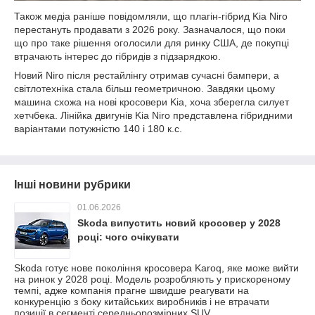
Також медіа раніше повідомляли, що плагін-гібрид Kia Niro
перестануть продавати з 2026 року. Зазначалося, що поки
що про таке рішення оголосили для ринку США, де покупці
втрачають інтерес до гібридів з підзарядкою.
Новий Niro після рестайлінгу отримав сучасні бампери, а
світлотехніка стала більш геометричною. Завдяки цьому
машина схожа на нові кросовери Kia, хоча зберегла силует
хетчбека. Лінійка двигунів Kia Niro представлена гібридними
варіантами потужністю 140 і 180 к.с.
Інші новини рубрики
01.06.2026
Skoda випустить новий кросовер у 2028
році: чого очікувати
Skoda готує нове покоління кросовера Karoq, яке може вийти
на ринок у 2028 році. Модель розробляють у прискореному
темпі, адже компанія прагне швидше реагувати на
конкуренцію з боку китайських виробників і не втрачати
позиції в сегменті середньорозмірних SUV.