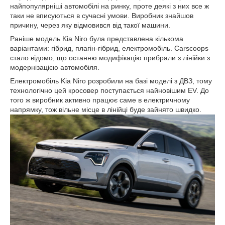
найпопулярніші автомобілі на ринку, проте деякі з них все ж
таки не вписуються в сучасні умови. Виробник знайшов
причину, через яку відмовився від такої машини.
Раніше модель Kia Niro була представлена кількома
варіантами: гібрид, плагін-гібрид, електромобіль. Carscoops
стало відомо, що останню модифікацію прибрали з лінійки з
модернізацією автомобіля.
Електромобіль Kia Niro розробили на базі моделі з ДВЗ, тому
технологічно цей кросовер поступається найновішим EV. До
того ж виробник активно працює саме в електричному
напрямку, тож вільне місце в лінійці буде зайнято швидко.