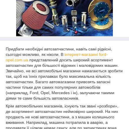
Придбати необхідні автозапчастини, навіть самі рідкісні,
сьогодні можливо, як ніколи. В
інтернет-магазині ford-
opel.com.ua
представлений досить широкий асортимент
автозапчастин для більшості відомих і маловідомих машин.
Звичайно, не всі автомобільні магазини намагаються зробити
так, щоб на їхніх прилавках було максимальна кількість
автозапчастин. Багато автомагазини привозять запасні
частини тільки для самих популярних автомобілів
(наприклад, Ford, Opel, Mercedes і ін), залучаючи такими
діями те саме більшість автовласників.
Крім автомобільних магазинів, існують так звані «розбори»,
де асортимент автозапчастин неймовірно широкий. На них
продають не нові автозапчастини, а з машин колишнього
вживання. Наприклад, машина потрапила в аварію, а
продавати її цілком немає сенсу, але по запчастинах вона