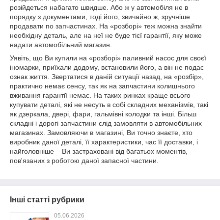
розійдеться набагато швидше. Або ж у автомобіля не в
порядку з документами, тоді його, звичайно ж, зручніше
продавати по запчастинах. На «розборі» теж можна знайти
необхідну деталь, але на неї не буде тієї гарантії, яку може
надати автомобільний магазин.
Уявіть, що Ви купили на «розборі» паливний насос для своєї
іномарки, приїхали додому, встановили його, а він не подає
ознак життя. Звертатися в даній ситуації назад, на «розбір»,
практично немає сенсу, так як на запчастини колишнього
вживання гарантії немає. На таких ринках краще всього
купувати деталі, які не несуть в собі складних механізмів, такі
як дзеркала, двері, фари, гальмівні колодки та інші. Більш
складні і дорогі запчастини слід замовляти в автомобільних
магазинах. Замовляючи в магазині, Ви точно знаєте, хто
виробник даної деталі, її характеристики, час її доставки, і
найголовніше – Ви застраховані від багатьох моментів,
пов'язаних з роботою даної запасної частини.
Інші статті рубрики
05.06.2026