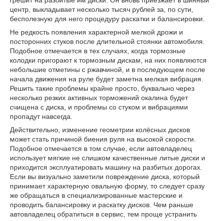
грешит на разбитые им диски. Он вновь приезжает в шинный
центр, выкладывает несколько тысяч рублей за, по сути,
бесполезную для него процедуру раскатки и балансировки.
Не редкость появления характерной мелкой дрожи и
посторонних стуков после длительной стоянки автомобиля.
Подобное отмечается в тех случаях, когда тормозные
колодки пригорают к тормозным дискам, на них появляются
небольшие отметины с ржавчиной, и в последующем после
начала движения на руле будет заметна мелкая вибрация.
Решить такие проблемы крайне просто, буквально через
несколько резких активных торможений окалина будет
счищена с диска, и проблемы со стуком и вибрациями
пропадут навсегда.
Действительно, изменение геометрии колёсных дисков
может стать причиной биения руля на высокой скорости.
Подобное отмечается в том случае, если автовладелец
использует мягкие не слишком качественные литые диски и
приходится эксплуатировать машину на разбитых дорогах.
Если вы визуально заметили повреждение диска, который
принимает характерную овальную форму, то следует сразу
же обращаться в специализированные мастерские и
проводить балансировку и раскатку дисков. Чем раньше
автовладелец обратиться в сервис, тем проще устранить