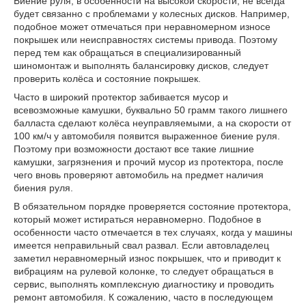
Биение руля, в особенности на высокой скорости, не всегда
будет связанно с проблемами у колесных дисков. Например,
подобное может отмечаться при неравномерном износе
покрышек или неисправностях системы привода. Поэтому
перед тем как обращаться в специализированный
шиномонтаж и выполнять балансировку дисков, следует
проверить колёса и состояние покрышек.
Часто в широкий протектор забивается мусор и
всевозможные камушки, буквально 50 грамм такого лишнего
балласта сделают колёса неуправляемыми, а на скорости от
100 км/ч у автомобиля появится выраженное биение руля.
Поэтому при возможности достают все такие лишние
камушки, загрязнения и прочий мусор из протектора, после
чего вновь проверяют автомобиль на предмет наличия
биения руля.
В обязательном порядке проверяется состояние протектора,
который может истираться неравномерно. Подобное в
особенности часто отмечается в тех случаях, когда у машины
имеется неправильный свал развал. Если автовладелец
заметил неравномерный износ покрышек, что и приводит к
вибрациям на рулевой колонке, то следует обращаться в
сервис, выполнять комплексную диагностику и проводить
ремонт автомобиля. К сожалению, часто в последующем