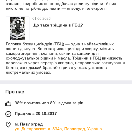
запаяні, і виробник не передбачає доливку рідини. У них
нічого не потрібно доливати — ні воду, ні електроліт.
01.06.2026
Що таке тріщина в ГБЦ?
Головка блоку циліндрів (ГБЦ) — одна з найважливіших
частин двигуна. Вона закриває циліндри зверху, містить
камери згоряння, клапани, свічки та канали для
охолоджувальної рідини й масла. Тріщини в ГБЦ виникають
переважно через перегрів двигуна, неправильне затягування
болтів, заводський брак або тривалу експлуатацію в
екстремальних умовах.
Про нас
98% позитивних з 891 відгука за рік
Працює з 20.10.2017
м. Павлоград
ул. Днепровская д. 334а, Павлоград, Україна