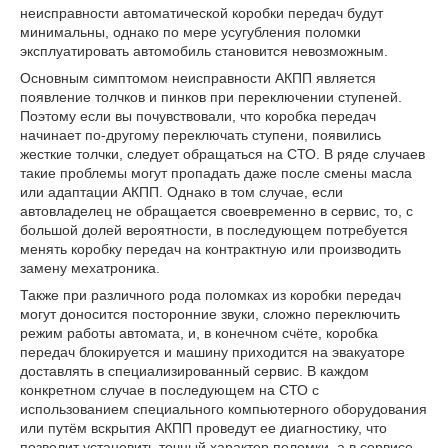
неисправности автоматической коробки передач будут
минимальны, однако по мере усугубления поломки
эксплуатировать автомобиль становится невозможным.
Основным симптомом неисправности АКПП является
появление толчков и пинков при переключении ступеней.
Поэтому если вы почувствовали, что коробка передач
начинает по-другому переключать ступени, появились
жесткие толчки, следует обращаться на СТО. В ряде случаев
такие проблемы могут пропадать даже после смены масла
или адаптации АКПП. Однако в том случае, если
автовладелец не обращается своевременно в сервис, то, с
большой долей вероятности, в последующем потребуется
менять коробку передач на контрактную или производить
замену мехатроника.
Также при различного рода поломках из коробки передач
могут доносится посторонние звуки, сложно переключить
режим работы автомата, и, в конечном счёте, коробка
передач блокируется и машину приходится на эвакуаторе
доставлять в специализированный сервис. В каждом
конкретном случае в последующем на СТО с
использованием специального компьютерного оборудования
или путём вскрытия АКПП проведут ее диагностику, что
позволит установить точный характер поломки, а в сервисе