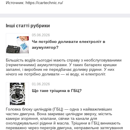
Источник: https://cartechnic.ru/
Інші статті рубрики
05.06.2026
Чи потрібно доливати електроліт в
акумулятор?
Більшість водіїв сьогодні мають справу з необслуговуваними
(герметичними) акумуляторами. У таких батареях кришки
запаяні, і виробник не передбачає доливку рідини. У них
нічого не потрібно доливати — ні воду, ні електроліт.
01.06.2026
Що таке тріщина в ГБЦ?
Головка блоку циліндрів (ГБЦ) — одна з найважливіших
частин двигуна. Вона закриває циліндри зверху, містить
камери згоряння, клапани, свічки та канали для
охолоджувальної рідини й масла. Тріщини в ГБЦ виникають
переважно через перегрів двигуна, неправильне затягування