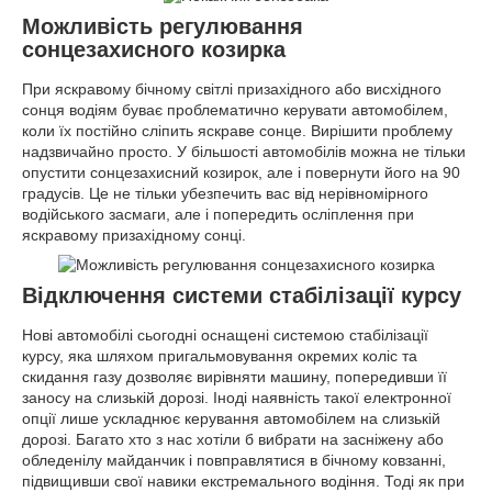
Можливість регулювання
сонцезахисного козирка
При яскравому бічному світлі призахідного або висхідного
сонця водіям буває проблематично керувати автомобілем,
коли їх постійно сліпить яскраве сонце. Вирішити проблему
надзвичайно просто. У більшості автомобілів можна не тільки
опустити сонцезахисний козирок, але і повернути його на 90
градусів. Це не тільки убезпечить вас від нерівномірного
водійського засмаги, але і попередить осліплення при
яскравому призахідному сонці.
Відключення системи стабілізації курсу
Нові автомобілі сьогодні оснащені системою стабілізації
курсу, яка шляхом пригальмовування окремих коліс та
скидання газу дозволяє вирівняти машину, попередивши її
заносу на слизькій дорозі. Іноді наявність такої електронної
опції лише ускладнює керування автомобілем на слизькій
дорозі. Багато хто з нас хотіли б вибрати на засніжену або
обледенілу майданчик і повправлятися в бічному ковзанні,
підвищивши свої навики екстремального водіння. Тоді як при