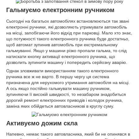
Гальмуємо електронним ручником
Сьогодні на багатьох автомобілях встановлюються так звані
електронні ручники, які дозволяють утримувати автомобіль
на місці, запобігаючи його відхід при парковці. Мало хто знає,
що потужності такого електронного ручника буде достатньо,
щоб автомат зупинив автомобіль при екстремальному
гальмуванні. Якщо у машини різко пропали гальма, то слід
натискати кнопку активації електронного ручника, що
дозволить зупинити машину і попередить серйозну аварію.
Однак зловживати використанням такого електронного
ручника все ж не варто. В першу чергу ця система
призначена для нерухомого утримання автомобіля на місці.
А ось якщо постійно гальмувати машину ручником,
зупиняючи її високій швидкості, то незабаром знадобиться
дорогий ремонт електронних приводів і колодок ручника,
заміна яких обійдеться автовласникові в круглу суму.
Активуємо дожим скла
Напевно, немає такого автовласника, який би не опинявся в