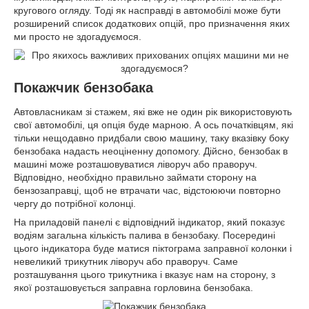
кругового огляду. Тоді як насправді в автомобілі може бути
розширений список додаткових опцій, про призначення яких
ми просто не здогадуємося.
Покажчик бензобака
Автовласникам зі стажем, які вже не один рік використовують
свої автомобілі, ця опція буде марною. А ось початківцям, які
тільки нещодавно придбали свою машину, таку вказівку боку
бензобака надасть неоціненну допомогу. Дійсно, бензобак в
машині може розташовуватися ліворуч або праворуч.
Відповідно, необхідно правильно займати сторону на
бензозаправці, щоб не втрачати час, відстоюючи повторно
чергу до потрібної колонці.
На приладовій панелі є відповідний індикатор, який показує
водіям загальна кількість палива в бензобаку. Посередині
цього індикатора буде матися піктограма заправної колонки і
невеликий трикутник ліворуч або праворуч. Саме
розташування цього трикутника і вказує нам на сторону, з
якої розташовується заправна горловина бензобака.