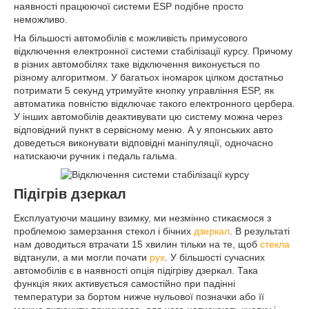
наявності працюючої системи ESP подібне просто
неможливо.
На більшості автомобілів є можливість примусового
відключення електронної системи стабілізації курсу. Причому
в різних автомобілях таке відключення виконується по
різному алгоритмом. У багатьох іномарок цілком достатньо
потримати 5 секунд утримуйте кнопку управління ESP, як
автоматика повністю відключає такого електронного цербера.
У інших автомобілів деактивувати цю систему можна через
відповідний пункт в сервісному меню. А у японських авто
доведеться виконувати відповідні маніпуляції, одночасно
натискаючи ручник і педаль гальма.
Підігрів дзеркал
Експлуатуючи машину взимку, ми незмінно стикаємося з
проблемою замерзання стекол і бічних
дзеркал
. В результаті
нам доводиться втрачати 15 хвилин тільки на те, щоб
стекла
відтанули, а ми могли почати
рух
. У більшості сучасних
автомобілів є в наявності опція підігріву дзеркал. Така
функція яких активується самостійно при падінні
температури за бортом нижче нульової позначки або її