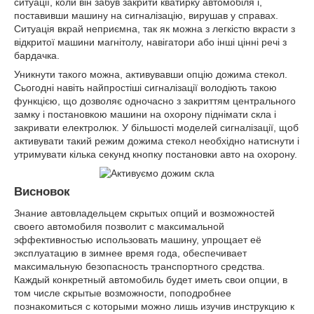
ситуації, коли він забув закрити кватирку автомобіля і,
поставивши машину на сигналізацію, вирушав у справах.
Ситуація вкрай неприємна, так як можна з легкістю вкрасти з
відкритої машини магнітолу, навігатори або інші цінні речі з
бардачка.
Уникнути такого можна, активувавши опцію дожима стекол.
Сьогодні навіть найпростіші сигналізації володіють такою
функцією, що дозволяє одночасно з закриттям центрального
замку і постановкою машини на охорону піднімати скла і
закривати електролюк. У більшості моделей сигналізації, щоб
активувати такий режим дожима стекол необхідно натиснути і
утримувати кілька секунд кнопку постановки авто на охорону.
Висновок
Знание автовладельцем скрытых опций и возможностей
своего автомобиля позволит с максимальной
эффективностью использовать машину, упрощает её
эксплуатацию в зимнее время года, обеспечивает
максимальную безопасность транспортного средства.
Каждый конкретный автомобиль будет иметь свои опции, в
том числе скрытые возможности, поподробнее
познакомиться с которыми можно лишь изучив инструкцию к