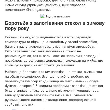
можна включити примусово, для чого натискають кнопку і
кілька секунд утримують джойстик, який управляє
положенням бічних дзеркал.
Боротьба з запотівання стекол в зимову
пору року
Восени і взимку, коли відзначаються істотні перепади
температури та підвищена вологість у салоні автомобіля,
багато з нас стикаються з запотівання вікон автомобіля.
Витирати ганчіркою таке запотівання стекол не
рекомендується, так як залишаються неприємні розводи, і
незабаром автовласнику доведеться вирушати на мийку, що
збільшує витрати на експлуатацію машини.
Найкраще боротися з таким запотівання стекол, включивши
на обдув кондиціонер. Все, що потрібно зробити, це
перемкнути тумблер кондиціонер на максимальний обдув, і
буквально через 2-3 хвилини проблеми з запотівання стекол
будуть вирішені. Таке регулярне включення кондиціонера
взимку дозволить забезпечити якісне змащування всіх
рухомих частин системи охолодження, попереджаючи її
серйозні поломки.