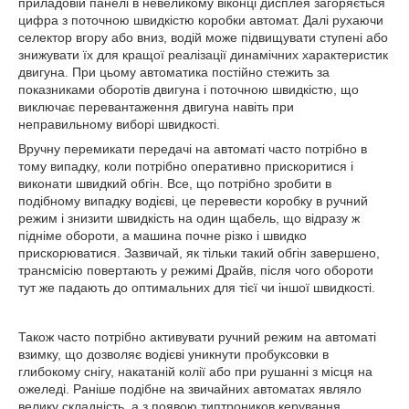
приладовій панелі в невеликому віконці дисплея загоряється
цифра з поточною швидкістю коробки автомат. Далі рухаючи
селектор вгору або вниз, водій може підвищувати ступені або
знижувати їх для кращої реалізації динамічних характеристик
двигуна. При цьому автоматика постійно стежить за
показниками оборотів двигуна і поточною швидкістю, що
виключає перевантаження двигуна навіть при
неправильному виборі швидкості.
Вручну перемикати передачі на автоматі часто потрібно в
тому випадку, коли потрібно оперативно прискоритися і
виконати швидкий обгін. Все, що потрібно зробити в
подібному випадку водієві, це перевести коробку в ручний
режим і знизити швидкість на один щабель, що відразу ж
підніме обороти, а машина почне різко і швидко
прискорюватися. Зазвичай, як тільки такий обгін завершено,
трансмісію повертають у режимі Драйв, після чого обороти
тут же падають до оптимальних для тієї чи іншої швидкості.
Також часто потрібно активувати ручний режим на автоматі
взимку, що дозволяє водієві уникнути пробуксовки в
глибокому снігу, накатаній колії або при рушанні з місця на
ожеледі. Раніше подібне на звичайних автоматах являло
велику складність, а з появою типтроников керування