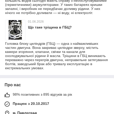
Більшість водіїв сьогодні мають справу з необслуговуваними
(герметичними) акумуляторами. У таких батареях кришки
запаяні, і виробник не передбачає доливку рідини. У них
нічого не потрібно доливати — ні воду, ні електроліт.
01.06.2026
Що таке тріщина в ГБЦ?
Головка блоку циліндрів (ГБЦ) — одна з найважливіших
частин двигуна. Вона закриває циліндри зверху, містить
камери згоряння, клапани, свічки та канали для
охолоджувальної рідини й масла. Тріщини в ГБЦ виникають
переважно через перегрів двигуна, неправильне затягування
болтів, заводський брак або тривалу експлуатацію в
екстремальних умовах.
Про нас
98% позитивних з 895 відгуків за рік
Працює з 20.10.2017
м. Павлоград