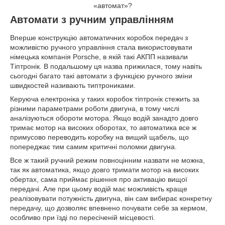
Автомати з ручним управлінням
Вперше конструкцію автоматичних коробок передач з
можливістю ручного управління стала використовувати
німецька компанія Porsche, в якій такі АКПП називали
Тіптронік. В подальшому ця назва прижилася, тому навіть
сьогодні багато такі автомати з функцією ручного зміни
швидкостей називають типтрониками.
Керуюча електроніка у таких коробок тіптронік стежить за
різними параметрами роботи двигуна, в тому числі
аналізуються обороти мотора. Якщо водій занадто довго
тримає мотор на високих оборотах, то автоматика все ж
примусово переводить коробку на вищий щабель, що
попереджає тим самим критичні поломки двигуна.
Все ж такий ручний режим повноцінним назвати не можна,
так як автоматика, якщо довго тримати мотор на високих
обертах, сама приймає рішення про активацію вищої
передачі. Але при цьому водій має можливість краще
реалізовувати потужність двигуна, він сам вибирає конкретну
передачу, що дозволяє впевнено почувати себе за кермом,
особливо при їзді по пересіченій місцевості.