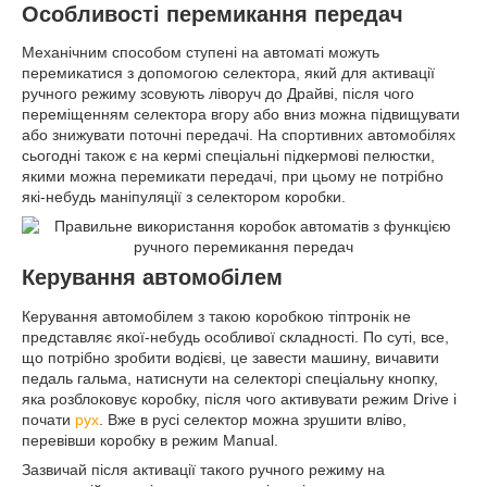
Особливості перемикання передач
Механічним способом ступені на автоматі можуть
перемикатися з допомогою селектора, який для активації
ручного режиму зсовують ліворуч до Драйві, після чого
переміщенням селектора вгору або вниз можна підвищувати
або знижувати поточні передачі. На спортивних автомобілях
сьогодні також є на кермі спеціальні підкермові пелюстки,
якими можна перемикати передачі, при цьому не потрібно
які-небудь маніпуляції з селектором коробки.
Керування автомобілем
Керування автомобілем з такою коробкою тіптронік не
представляє якої-небудь особливої складності. По суті, все,
що потрібно зробити водієві, це завести машину, вичавити
педаль гальма, натиснути на селекторі спеціальну кнопку,
яка розблоковує коробку, після чого активувати режим Drive і
почати
рух
. Вже в русі селектор можна зрушити вліво,
перевівши коробку в режим Manual.
Зазвичай після активації такого ручного режиму на