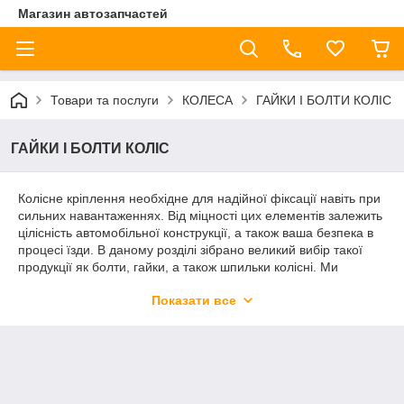
Магазин автозапчастей
Товари та послуги
КОЛЕСА
ГАЙКИ І БОЛТИ КОЛІС
ГАЙКИ І БОЛТИ КОЛІС
Колісне кріплення необхідне для надійної фіксації навіть при
сильних навантаженнях. Від міцності цих елементів залежить
цілісність автомобільної конструкції, а також ваша безпека в
процесі їзди. В даному розділі зібрано великий вибір такої
продукції як болти, гайки, а також шпильки колісні. Ми
знаємо, що не всі різновиди кріплення для коліс є
Показати все
універсальними. Багато виробників використовують болти
унікального діаметра або розмірів. Тому наша команда
постаралася зібрати багатий вибір типорозмірів в Дніпрі.
Продукція доступна для придбання, як поштучно, так і
гуртовими партіями різних обсягів. Будемо раді співпраці з
приватними особами, а також представниками бізнесу.