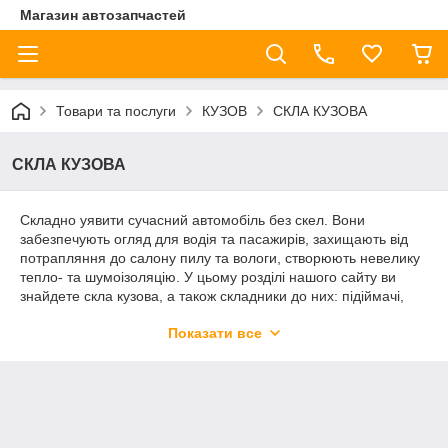
Магазин автозапчастей
Товари та послуги
КУЗОВ
СКЛА КУЗОВА
СКЛА КУЗОВА
Складно уявити сучасний автомобіль без скел. Вони
забезпечують огляд для водія та пасажирів, захищають від
потрапляння до салону пилу та вологи, створюють невелику
тепло- та шумоізоляцію. У цьому розділі нашого сайту ви
знайдете скла кузова, а також складники до них: підіймачі,
елементи омивача тощо. Таким чином можна як замінити
Показати все
окремий елемент, так і зробити ремонт усього блоку.
Реалізуємо продукцію для популярних в Україні іномарок:
Ford, Volkswagen, Chevrolet тощо.
Мотори омивача, підйомники та скла