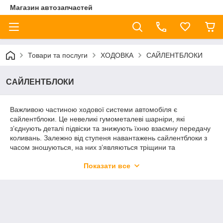
Магазин автозапчастей
Товари та послуги
ХОДОВКА
САЙЛЕНТБЛОКИ
САЙЛЕНТБЛОКИ
Важливою частиною ходової системи автомобіля є
сайлентблоки. Це невеликі гумометалеві шарніри, які
з’єднують деталі підвіски та знижують їхню взаємну передачу
коливань. Залежно від ступеня навантажень сайлентблоки з
часом зношуються, на них з’являються тріщини та
відшарування. Усе це призводить до необхідності заміни
Показати все
деталі. У нашому інтернет-магазині ви зможете придбати
новий сайлентблок за цілком доступною ціною. Ми
допомагаємо економити на ремонті автомобілів.
Комплекти сайлентблоков та окремі