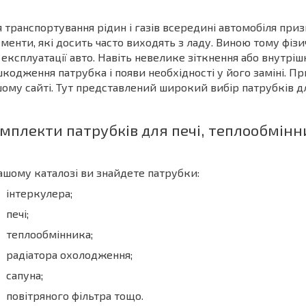
 транспортування рідин і газів всередині автомобіля при
менти, які досить часто виходять з ладу. Виною тому фізи
 експлуатації авто. Навіть невелике зіткнення або внутрі
кодження патрубка і появи необхідності у його заміні. 
ому сайті. Тут представлений широкий вибір патрубків д
мплекти патрубків для печі, теплообмінн
ашому каталозі ви знайдете патрубки:
інтеркулера;
печі;
теплообмінника;
радіатора охолодження;
сапуна;
повітряного фільтра тощо.