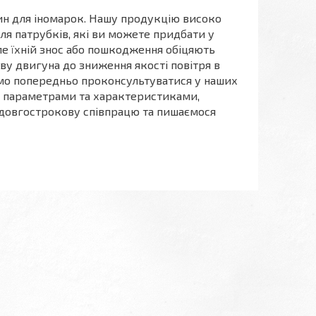
тин для іномарок. Нашу продукцію високо
 для патрубків, які ви можете придбати у
але їхній знос або пошкодження обіцяють
ву двигуна до зниження якості повітря в
мо попередньо проконсультуватися у наших
и параметрами та характеристиками,
а довгострокову співпрацю та пишаємося