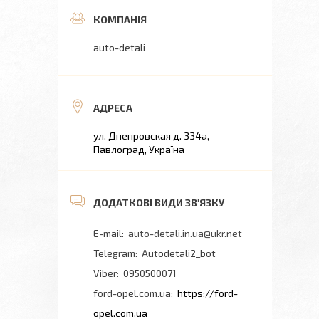
auto-detali
ул. Днепровская д. 334а,
Павлоград, Україна
auto-detali.in.ua@ukr.net
Autodetali2_bot
0950500071
ford-opel.com.ua
https://ford-
opel.com.ua