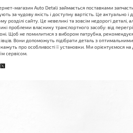
ернет-магазин Auto Detali займається поставками запчас
ують за чудову якість і доступну вартість. Це актуально і
му розділі сайту. Це невеликі та зовсім недорогі деталі, 
икі проблеми власнику транспортного засобу: від перегрі
оні. Щоб не помилитися з вибором патрубка, рекомендує
івців. Вони допоможуть підібрати деталь з оптимальним
кажуть про особливості її установки. Ми орієнтуємося н
їм сервісом.