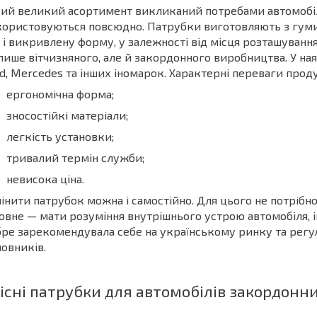
ий великий асортимент викликаний потребами автомобілі
ористовуються повсюдно. Патрубки виготовляють з гуми 
 і викривлену форму, у залежності від місця розташуванн
лише вітчизняного, але й закордонного виробництва. У ная
d, Mercedes та інших іномарок. Характерні переваги проду
ергономічна форма;
зносостійкі матеріали;
легкість установки;
тривалий термін служби;
невисока ціна.
інити патрубок можна і самостійно. Для цього не потрібно
овне — мати розуміння внутрішнього устрою автомобіля, і
ре зарекомендувала себе на українському ринку та регул
овників.
існі патрубки для автомобілів закордонн